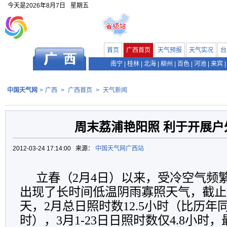
今天是
2026年8月7日
星期五
首页
广西首页
天气预报
天气实况
台
南宁
|
桂林
|
北海
|
柳州
|
百色
|
河池
|
来宾
|
中国天气网
>
广西
>
广西首页
>
天气新闻
周末荔浦艳阳照 利于开展户
2012-03-24 17:14:00 来源：
中国天气网广西站
立春（2月4日）以来，受冷空气频
出现了长时间低温阴雨寡照天气，截止
天，2月总日照时数12.5小时（比历年同
时），3月1-23日日照时数仅4.8小时