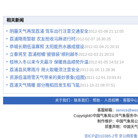
相关新闻
阴霾天气再现荔浦 驾车出行注意交通安全
2012-02-08 21:12:05
荔浦降雨暂歇 农友抢收马蹄进行时
2012-02-07 16:30:35
恭城长期低温寡照 太阳能热水器成摆设
2012-02-04 21:20:31
立春将至 荔浦柑橘“披银装”顺利越冬
2012-02-03 21:20:23
桂林入冬以来今天最冷 保暖商品顺势升温
2012-01-05 14:52:14
荔浦县风寒雨冷 用火取暖须注意安全
2012-01-05 11:28:36
资源低温雨雪天气带来的美妙景象(组图)
2011-12-01 23:03:41
荔浦天气晴暖 部分晚稻田发生稻飞虱
2011-10-22 09:37:51
关于我们
-
联系我们
-
帮助
-
人员招聘
-
客服中心
客服邮箱：
service@wea
Copyright©中国气象局公共气象服务中心 All
制作维护：中国气象局公
郑重声明：中国天气
京ICP证010385-2号
京公网安备11