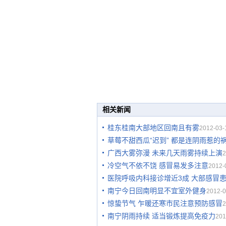
相关新闻
桂东桂南大部地区回南且有雾
2012-03-
草莓不甜西瓜“迟到” 都是连阴雨惹的
广西大雾弥漫 未来几天雨雾持续上演
2
冷空气不依不饶 感冒易发多注意
2012-
医院呼吸内科接诊增近3成 大部感冒
南宁今日回南明显不宜室外健身
2012-0
惊蛰节气 乍暖还寒市民注意预防感冒
2
南宁阴雨持续 适当锻炼提高免疫力
201