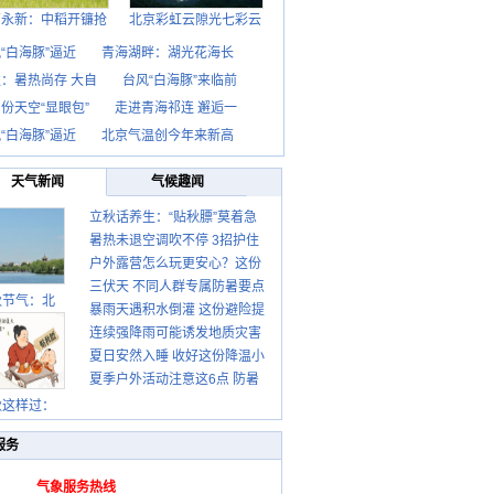
西永新：中稻开镰抢
北京彩虹云隙光七彩云
“白海豚”逼近
青海湖畔：湖光花海长
：暑热尚存 大自
台风“白海豚”来临前
份天空“显眼包”
走进青海祁连 邂逅一
“白海豚”逼近
北京气温创今年来新高
天气新闻
气候趣闻
立秋话养生：“贴秋膘”莫着急
暑热未退空调吹不停 3招护住
先清暑再防燥
户外露营怎么玩更安心？这份
肩颈不酸痛
三伏天 不同人群专属防暑要点
攻略请收好
秋节气：北
暴雨天遇积水倒灌 这份避险提
请收好
连续强降雨可能诱发地质灾害
示请收好
夏日安然入睡 收好这份降温小
这些前兆要知道
夏季户外活动注意这6点 防暑
贴士
健身两不误
秋这样过：
服务
气象服务热线