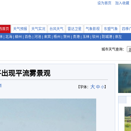
设为首页
加入收藏
西首页
天气预报
天气实况
台风天气
雷达卫星
气象影视
东盟气象
四季
林
|
北海
|
柳州
|
百色
|
河池
|
来宾
|
梧州
|
贺州
|
贵港
|
玉林
|
钦州
|
防城港
|
崇左
城市天气查询：
平出现平流雾景观
道
大
中
【字体：
小
】