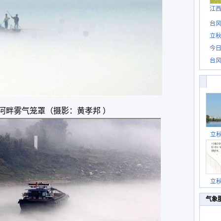
江
台风
立秋
今日
台风
河畔雾气笼罩（摄影：
黄孝邦 ）
立
立
气象