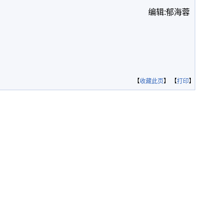
编辑:郁海蓉
【
收藏此页
】 【
打印
】