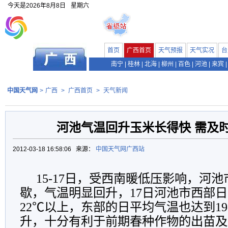
今天是
2026年8月8日
星期六
首页
广西首页
天气预报
天气实况
台
南宁
|
桂林
|
北海
|
柳州
|
百色
|
河池
|
来宾
|
中国天气网
>
广西
>
广西首页
>
天气新闻
河池气温回升玉米长得快 需及
2012-03-18 16:58:06 来源：
中国天气网广西站
15-17日，受西南暖低压影响，河
歇，气温明显回升，17日河池市西部
22℃以上，东部的日平均气温也达到19
升，十分有利于前期春种作物的出苗及