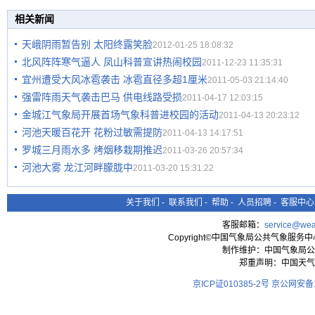
相关新闻
天峨阴雨暂告别 太阳终露笑脸
2012-01-25 18:08:32
北风阵阵寒气逼人 凤山科普宣讲热闹校园
2011-12-23 11:35:31
宜州遭受大风冰雹袭击 冰雹直径多超1厘米
2011-05-03 21:14:40
强雷阵雨天气袭击巴马 供电线路受损
2011-04-17 12:03:15
金城江气象局开展首场气象科普进校园的活动
2011-04-13 20:23:12
河池天暖百花开 花粉过敏需提防
2011-04-13 14:17:51
罗城三月雨水多 烤烟移栽期推迟
2011-03-26 20:57:34
河池大雾 龙江河畔朦胧中
2011-03-20 15:31:22
关于我们
-
联系我们
-
帮助
-
人员招聘
-
客服中心
客服邮箱：
service@wea
Copyright©中国气象局公共气象服务中心 All
制作维护：中国气象局公
郑重声明：中国天气
京ICP证010385-2号
京公网安备11