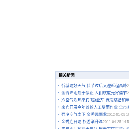
相关新闻
忻城晴好天气 佳节过后又迎返程高峰
2
金秀降雨趋于停止 人们欢度元宵佳节
2
冷空气吹热来宾“暖经济” 保暖装备销
来宾开展今年首轮人工增雨作业 全市
强冷空气南下 金秀现雨凇
2012-01-05 1
金秀连日晴 旅游渐升温
2011-04-25 14:5
来宾雨后放晴天气好 周未农庄生意火