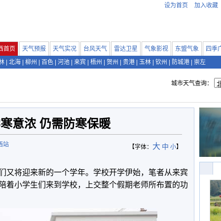
设为首页
加入收藏
西首页
天气预报
天气实况
台风天气
雷达卫星
气象影视
东盟气象
四季
林
|
北海
|
柳州
|
百色
|
河池
|
来宾
|
梧州
|
贺州
|
贵港
|
玉林
|
钦州
|
防城港
|
崇左
城市天气查询：
寒意浓 仍需防寒保暖
西站
大
中
【字体：
小
】
们又将迎来新的一个学年。学校开学伊始，笔者从来宾
陪着小学生们来到学校，上交整个假期老师所布置的功