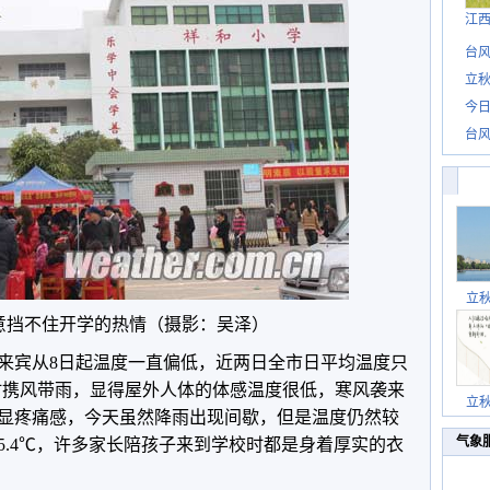
江
台风
立秋
今日
台风
立
意挡不住开学的热情（摄影：吴泽）
来宾从8日起温度一直偏低，近两日全市日平均温度只
响时携风带雨，显得屋外人体的体感温度很低，寒风袭来
立
显疼痛感，今天虽然降雨出现间歇，但是温度仍然较
气象
5.4℃，许多家长陪孩子来到学校时都是身着厚实的衣