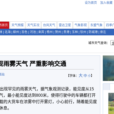
设为首页
加入收藏
西首页
天气预报
天气实况
台风天气
雷达卫星
气象影视
东盟气象
四季
林
|
北海
|
柳州
|
百色
|
河池
|
来宾
|
梧州
|
贺州
|
贵港
|
玉林
|
钦州
|
防城港
|
崇左
城市天气查询：
现雨雾天气 严重影响交通
西站
大
中
【字体：
小
】
县出现罕见的雨雾天气，据气象观测记录，能见度从15
气，最小能见度达到800米，使得行驶中的车辆都打开
载的大货车在浓雾中打开雾灯，小心前行，随着能见度
休息。