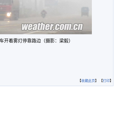
车开着雾灯停靠路边（摄影：梁毅）
【
收藏此页
】 【
打印
】