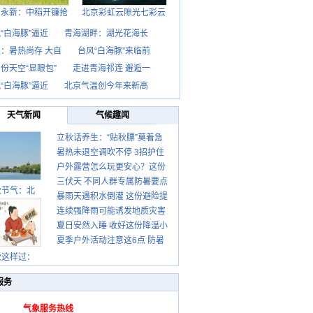
西永新：中稻开镰抢
北京彩虹云隙光七彩云
“白海豚”逼近
青海湖畔：湖光花海长
：暑热尚存 大自
台风“白海豚”来临前
份天空“显眼包”
走进青海祁连 邂逅一
“白海豚”逼近
北京气温创今年来新高
天气新闻
气候趣闻
立秋话养生：“贴秋膘”莫着急
暑热未退空调吹不停 3招护住
先清暑再防燥
户外露营怎么玩更安心？这份
肩颈不酸痛
三伏天 不同人群专属防暑要点
攻略请收好
秋节气：北
暴雨天遇积水倒灌 这份避险提
请收好
连续强降雨可能诱发地质灾害
示请收好
夏日安然入睡 收好这份降温小
这些前兆要知道
夏季户外活动注意这6点 防暑
贴士
健身两不误
秋这样过：
服务
气象服务热线