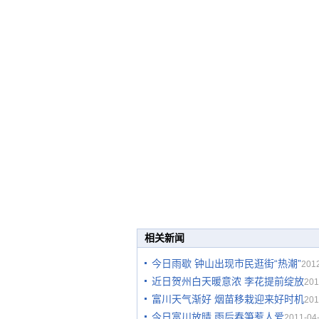
相关新闻
今日雨歇 钟山出现市民逛街“热潮”
2012
近日贺州白天暖意浓 李花提前绽放
201
富川天气渐好 烟苗移栽迎来好时机
201
今日富川放晴 雨后春笋惹人爱
2011-04-