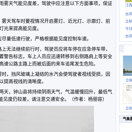
雨雾天气能见度差，驾驶中应注意以下方面事项，保证
江
台风
。雾天驾车时要视情况开启雾灯、近光灯、示廓灯、前
立秋
灯光来提高能见度。
今日
台风
应尽量低速行驶，严格根据能见度控制车速。
路上无法继续前行时，驾驶员应将车停在应急停车带，
置警告标志，车上人员应迅速转移到右侧路肩上等安全
高速公路主路上而被后面的来车追尾发生危险。
雾时，挡风玻璃上凝结的水汽会使驾驶者视线受损，因
立
以提高视线的清晰度。
两天，钟山县将持续阴雨天气，气温缓慢回升，最低气
雨天能见度仍较差，请注意交通安全。（作者：杨丽容）
立
气象