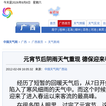
今天是
2026年8月8日
星期六
首页
广西首页
天气预报
天气实况
台
南宁
|
桂林
|
北海
|
柳州
|
百色
|
河池
|
来宾
|
中国天气网
>
广西
>
广西首页
>
天气新闻
元宵节后阴雨天气重现 德保迎来
2012-02-09 16:05:32 来源：
中国天气网广西站
经历了短暂的回暖天气后，从7日开
陷入了寒风细雨的天气中。而这个时候
迎来了进入春运以来客流的最高峰。
在很多国人眼里，过完了元宵节，