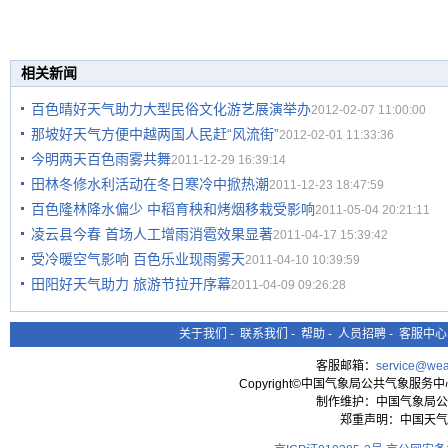
相关新闻
百色晴好天气助力大型民俗文化游艺展演举办
2012-02-07 11:00:00
那坡好天气方便中越两国人民赶“风流街”
2012-02-01 11:33:36
今明两天百色雨雾共舞
2011-12-29 16:39:14
田林冬修水利活动在冬日寒冷中掀热潮
2011-12-23 18:47:59
百色隆林降水偏少 中稻育秧和烤烟移栽受影响
2011-05-04 20:21:11
凌云县今春 首场人工增雨消雹效果显著
2011-04-17 15:39:42
受冷暖空气影响 百色乐业现雨雾天
2011-04-10 10:39:59
田阳好天气助力 旅游节拉开序幕
2011-04-09 09:26:28
关于我们
-
联系我们
-
帮助
-
人员招聘
-
客服中心
客服邮箱：
service@wea
Copyright©中国气象局公共气象服务中心 All
制作维护：中国气象局公
郑重声明：中国天气