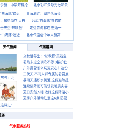
西永新：中稻开镰抢
北京彩虹云隙光七彩云
“白海豚”逼近
青海湖畔：湖光花海长
：暑热尚存 大自
台风“白海豚”来临前
份天空“显眼包”
走进青海祁连 邂逅一
“白海豚”逼近
北京气温创今年来新高
天气新闻
气候趣闻
立秋话养生：“贴秋膘”莫着急
暑热未退空调吹不停 3招护住
先清暑再防燥
户外露营怎么玩更安心？这份
肩颈不酸痛
三伏天 不同人群专属防暑要点
攻略请收好
秋节气：北
暴雨天遇积水倒灌 这份避险提
请收好
连续强降雨可能诱发地质灾害
示请收好
夏日安然入睡 收好这份降温小
这些前兆要知道
夏季户外活动注意这6点 防暑
贴士
健身两不误
秋这样过：
服务
气象服务热线