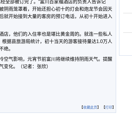
已经全部被订完了。”富川百家福酒店的负责人告诉记
被阴雨笼罩着，开始还担心初十的灯会和炮龙节会因天
后就开始接到大量的客房的预订电话，从初十开始进入
酒店，他们的入住率也是堪比黄金周的。就连一些私人
。根据县旅游局统计，初十当天的游客接待量达1.0万人
不绝。
冷空气影响，元宵节前富川将继续维持阴雨天气。提醒
气变化。（记者：张欣）
【
收藏此页
】 【
打印
】