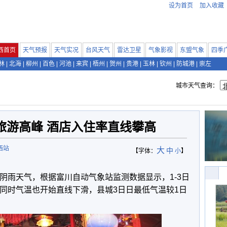
设为首页
加入收藏
西首页
天气预报
天气实况
台风天气
雷达卫星
气象影视
东盟气象
四季
林
|
北海
|
柳州
|
百色
|
河池
|
来宾
|
梧州
|
贺州
|
贵港
|
玉林
|
钦州
|
防城港
|
崇左
城市天气查询：
旅游高峰 酒店入住率直线攀高
西站
大
中
【字体：
小
】
阴雨天气，根据富川自动气象站监测数据显示，1-3日
，同时气温也开始直线下滑，县城3日日最低气温较1日