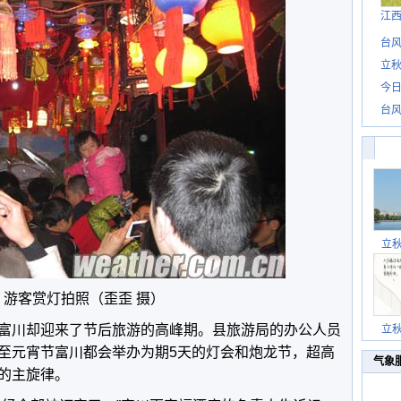
江
台风
立秋
今日
台风
立
游客赏灯拍照（歪歪 摄）
富川却迎来了节后旅游的高峰期。县旅游局的办公人员
立
至元宵节富川都会举办为期5天的灯会和炮龙节，超高
气象
的主旋律。