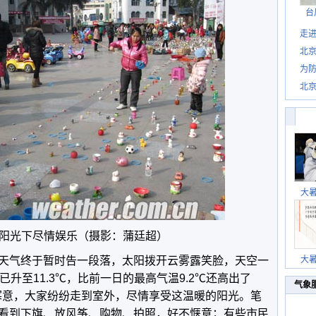
台
走进
北
为防
北
大
阳光下尽情娱乐（摄影：蒲廷超）
天气终于暂时告一段落，太阳拨开云雾露笑脸，天空一
大
已升至11.3℃，比前一日的最高气温9.2℃还高出了
气象
少寒意，大家纷纷走到室外，尽情享受这温暖的阳光。笔
看到下旗、放风筝、购物、拍照，好不惬意；有些市民