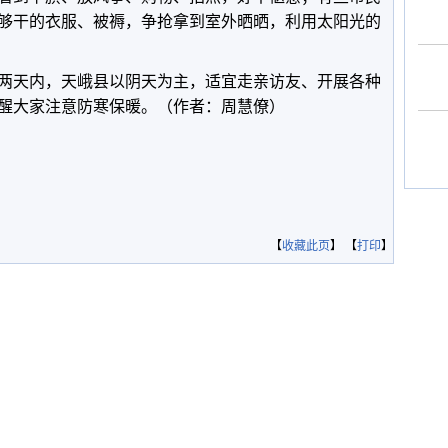
够干的衣服、被褥，争抢拿到室外晒晒，利用太阳光的
两天内，天峨县以阴天为主，适宜走亲访友、开展各种
醒大家注意防寒保暖。（作者：周慧僚）
【
收藏此页
】 【
打印
】