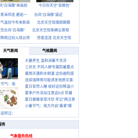
风“白海豚”来临前
今日份天空“显眼包”
青海祁连 邂逅一
台风“白海豚”逼近
京气温创今年来新高
北京天空现瑰丽朝霞
范台风“白海豚”
北京天空现鱼鳞云景观
京降雨过后火烧云惊
惊喜连连 北京天空现
天气新闻
气候趣闻
大暑养生 温和消暑不贪凉
三伏天 不同人群专属防暑要点
暴雨天遇积水倒灌 这份避险提
请收好
连续强降雨可能诱发地质灾害
示请收好
暑节气：南
夏日安然入睡 收好这份降温小
这些前兆要知道
夏季户外活动注意这6点 防暑
贴士
夏日健康享受冷饮 牢记“两注意
健身两不误
小暑节气：南方开启“桑拿”模
一控制”
式 北方陆续进入雨季
暑这样过：
服务
气象服务热线