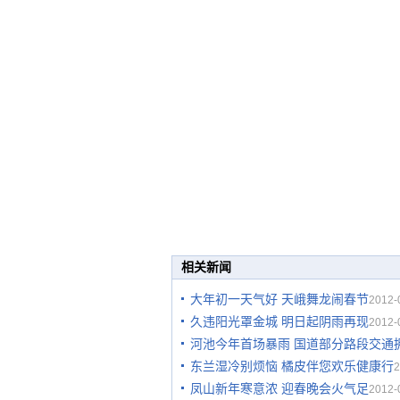
相关新闻
大年初一天气好 天峨舞龙闹春节
2012-
久违阳光罩金城 明日起阴雨再现
2012-
河池今年首场暴雨 国道部分路段交通
东兰湿冷别烦恼 橘皮伴您欢乐健康行
2
凤山新年寒意浓 迎春晚会火气足
2012-