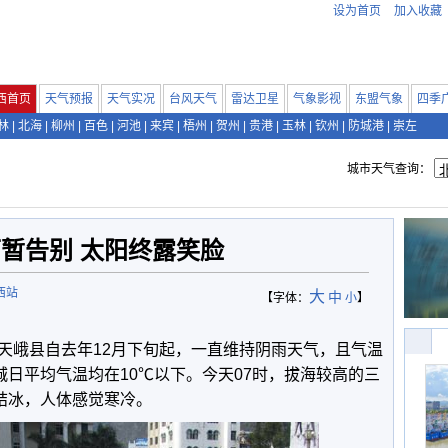
设为首页
加入收藏
西首页
天气预报
天气实况
台风天气
雷达卫星
气象影视
东盟气象
四季
林
|
北海
|
柳州
|
百色
|
河池
|
来宾
|
梧州
|
贺州
|
贵港
|
玉林
|
钦州
|
防城港
|
崇左
城市天气查询：
暂告别 太阳终露笑脸
西站
大
中
【字体：
小
】
天峨县自去年12月下旬起，一直维持阴雨天气，且气温
城日平均气温均在10℃以下。今天07时，拔海较高的三
现结冰，人体感觉寒冷。