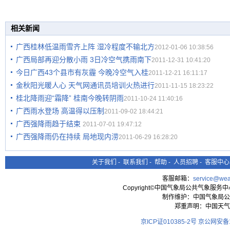
相关新闻
广西桂林低温雨雪齐上阵 湿冷程度不输北方
2012-01-06 10:38:56
广西局部再迎分散小雨 3日冷空气携雨南下
2011-12-31 10:41:20
今日广西43个县市有灰霾 今晚冷空气入桂
2011-12-21 16:11:17
金秋阳光暖人心 天气网通讯员培训火热进行
2011-11-15 18:23:22
桂北降雨迎“霜降” 桂南今晚转阴雨
2011-10-24 11:40:16
广西雨水登场 高温得以压制
2011-09-02 18:44:21
广西强降雨趋于结束
2011-07-01 19:47:12
广西强降雨仍在持续 局地现内涝
2011-06-29 16:28:20
关于我们
-
联系我们
-
帮助
-
人员招聘
-
客服中心
客服邮箱：
service@wea
Copyright©中国气象局公共气象服务中心 All
制作维护：中国气象局公
郑重声明：中国天气
京ICP证010385-2号
京公网安备11