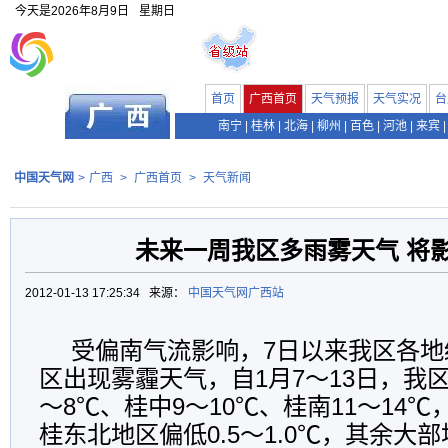
今天是
2026年8月9日
星期日
首页
广西首页
天气预报
天气实况
台
南宁
|
桂林
|
北海
|
柳州
|
百色
|
河池
|
来宾
|
中国天气网
>
广西
>
广西首页
>
天气新闻
未来一周我区多雨雾天气 将
2012-01-13 17:25:34 来源：
中国天气网广西站
受偏南气流影响，7日以来我区各地
区出现雾霾天气，自1月7～13日，我
～8℃、桂中9～10℃、桂南11～14
桂东北地区偏低0.5～1.0℃，其余大部