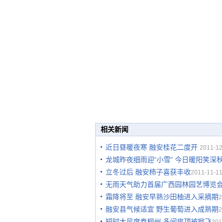
相关新闻
近日昼暖夜寒 融安桂花二度开
2011-12
龙城昨夜细雨迎“小雪” 今日暖阳笑深
立冬过后 融安柿子喜获丰收
2011-11-11
无雨天气助力首届广西园林园艺博览
霜降将至 融安早熟沙田柚进入采摘期
2
融安县气候适宜 野生葡萄进入成熟期
2
短时大风席卷柳州 多间房顶被掀飞