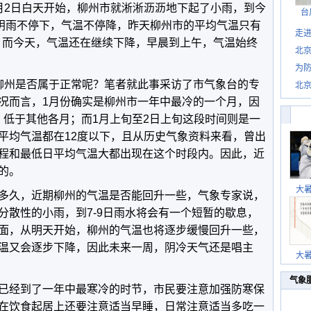
月2日白天开始，柳州市就淅淅沥沥地下起了小雨，到今
台
。阴雨不停下，气温不停降，昨天柳州市的平均气温只有
走进
值，而今天，气温还在继续下降，早晨到上午，气温始终
北
为防
柳州是否属于正常呢？笔者就此事采访了市气象台的专
北
况而言，1月份确实是柳州市一年中最冷的一个月，因
度，低于其他各月；而1月上旬至2日上旬这段时间则是一
平均气温都在12度以下，且从历史气象资料来看，曾出
程和最低日平均气温大都出现在这个时段内。因此，近
的。
大
多久，近期柳州的气温是否能回升一些，气象专家说，
分散性的小雨，到7-9日雨水将会有一个短暂的歇息，
面，从明天开始，柳州的气温也将逐步缓慢回升一些，
温又会逐步下降，因此未来一周，阴冷天气还是唱主
大
气象
已经到了一年中最寒冷的时节，市民要注意加强防寒保
在饮食起居上还要注意适当早睡，日常注意适当多吃一