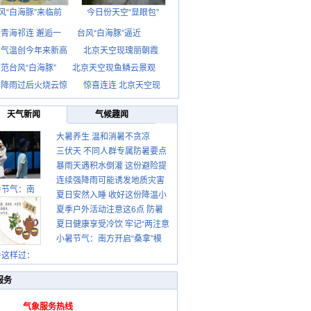
风“白海豚”来临前
今日份天空“显眼包”
青海祁连 邂逅一
台风“白海豚”逼近
京气温创今年来新高
北京天空现瑰丽朝霞
范台风“白海豚”
北京天空现鱼鳞云景观
京降雨过后火烧云惊
惊喜连连 北京天空现
天气新闻
气候趣闻
大暑养生 温和消暑不贪凉
三伏天 不同人群专属防暑要点
暴雨天遇积水倒灌 这份避险提
请收好
连续强降雨可能诱发地质灾害
示请收好
暑节气：南
夏日安然入睡 收好这份降温小
这些前兆要知道
夏季户外活动注意这6点 防暑
贴士
夏日健康享受冷饮 牢记“两注意
健身两不误
小暑节气：南方开启“桑拿”模
一控制”
式 北方陆续进入雨季
暑这样过：
服务
气象服务热线