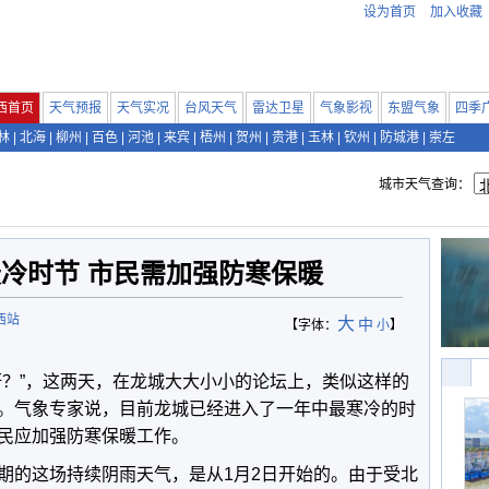
设为首页
加入收藏
西首页
天气预报
天气实况
台风天气
雷达卫星
气象影视
东盟气象
四季
林
|
北海
|
柳州
|
百色
|
河池
|
来宾
|
梧州
|
贺州
|
贵港
|
玉林
|
钦州
|
防城港
|
崇左
城市天气查询：
冷时节 市民需加强防寒保暖
西站
大
中
【字体：
小
】
呀？”，这两天，在龙城大大小小的论坛上，类似这样的
。气象专家说，目前龙城已经进入了一年中最寒冷的时
民应加强防寒保暖工作。
期的这场持续阴雨天气，是从1月2日开始的。由于受北