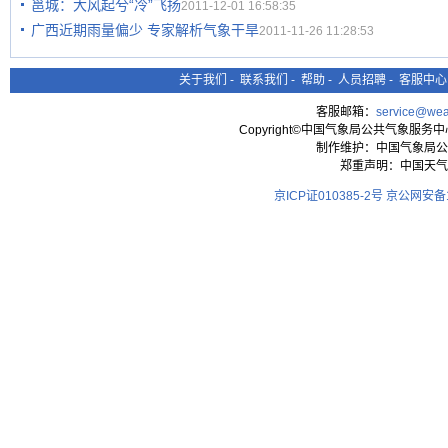
邕城：大风起兮“冷”飞扬
2011-12-01 16:58:35
广西近期雨量偏少 专家解析气象干旱
2011-11-26 11:28:53
关于我们
-
联系我们
-
帮助
-
人员招聘
-
客服中心
客服邮箱：
service@wea
Copyright©中国气象局公共气象服务中心 All
制作维护：中国气象局公
郑重声明：中国天气
京ICP证010385-2号
京公网安备11