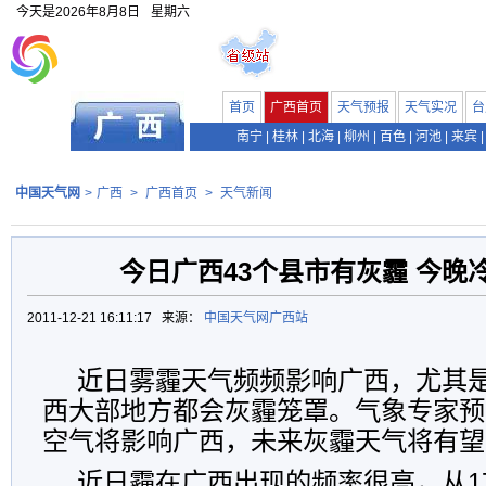
今天是
2026年8月8日
星期六
首页
广西首页
天气预报
天气实况
台
南宁
|
桂林
|
北海
|
柳州
|
百色
|
河池
|
来宾
|
中国天气网
>
广西
>
广西首页
>
天气新闻
今日广西43个县市有灰霾 今晚
2011-12-21 16:11:17 来源：
中国天气网广西站
近日雾霾天气频频影响广西，尤其
西大部地方都会灰霾笼罩。气象专家预
空气将影响广西，未来灰霾天气将有望
近日霾在广西出现的频率很高，从1