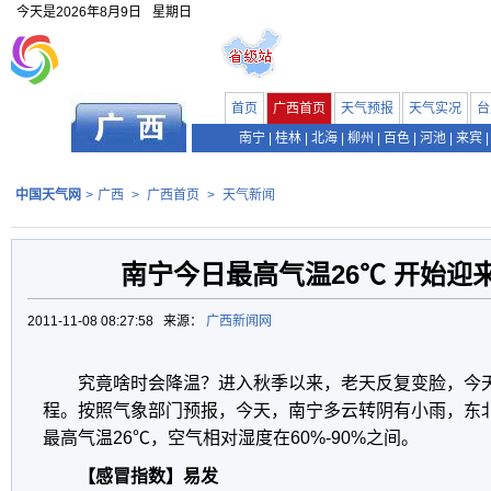
今天是
2026年8月9日
星期日
首页
广西首页
天气预报
天气实况
台
南宁
|
桂林
|
北海
|
柳州
|
百色
|
河池
|
来宾
|
中国天气网
>
广西
>
广西首页
>
天气新闻
南宁今日最高气温26℃ 开始迎
2011-11-08 08:27:58 来源：
广西新闻网
究竟啥时会降温？进入秋季以来，老天反复变脸，今
程。按照气象部门预报，今天，南宁多云转阴有小雨，东北风
最高气温26℃，空气相对湿度在60%-90%之间。
【感冒指数】易发