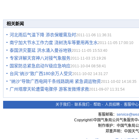
相关新闻
河北雨后气温下降 添衣保暖需及时
2011-11-06 11:36:31
南宁加大节水工作力度 浇树洗车等要用再生水
2011-11-05 17:00:10
泰国洪灾蔓延 洪水涌入曼谷地铁
2011-11-05 15:53:40
专家详解天宫神八对接气象服务
2011-11-03 15:19:26
国家防总紧急启动Ⅳ级应急响应
2011-10-04 08:58:41
台风“纳沙”致广西180余万人受灾
2011-10-02 14:31:27
"纳沙"导致广西电网千条线路跳闸 紧急调运物资
2011-10-02 14:16:35
广州塔摩天轮遭雷电骤停 游客发微博求救
2011-09-07 11:31:54
关于我们
-
联系我们
-
帮助
-
人员招聘
-
客服中心
客服邮箱：
service@wea
Copyright©中国气象局公共气象服务中心 All
制作维护：中国气象局公
郑重声明：中国天气