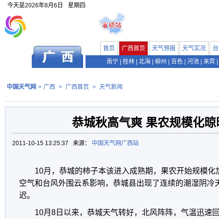
今天是
2026年8月6日
星期四
首页
广西首页
天气预报
天气实况
台
南宁
|
桂林
|
北海
|
柳州
|
百色
|
河池
|
来宾
|
中国天气网
>
广西
>
广西首页
>
天气新闻
恭城秋高气爽 果农规模化晾
2011-10-15 13:25:37 来源：
中国天气网广西站
10月，恭城的柿子本该进入成熟期，果农开始规模化
空气和台风外围云系影响，恭城县出现了连续的潮湿阴冷
迟。
10月8日以来，恭城天气转好，北风阵阵，气温迅速