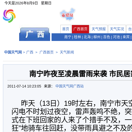
今天是
2026年8月9日
星期日
首页
广西首页
天气预报
天气实况
台
南宁
|
桂林
|
北海
|
柳州
|
百色
|
河池
|
来宾
|
中国天气网
>
广西
>
广西首页
>
天气新闻
南宁昨夜至凌晨雷雨来袭 市民居
2011-07-14 10:23:05 来源：
中国天气网广西站
昨天（13日）19时左右，南宁市
闪电不时划过夜空，雷声轰鸣不绝，突
式在下班回家的人来了个措手不及，一
狂”地骑车往回赶，没带雨具避之不及