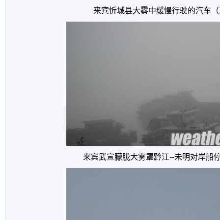
来宾忻城县大雾中缓慢行驶的汽车（
来宾武宣朦胧大雾罩黔江--未明对岸船