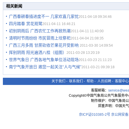
相关新闻
广西春耕春插进度不一 几家欢喜几家忧
2011-04-18 09:34:46
四月踏春 赏花观鹭
2011-04-11 16:46:21
初别阴雨后 广西农忙工作再掀热潮
2011-04-11 11:40:00
清明时节雨纷纷 市民冒雨上坟祭祀
2011-04-04 21:08:35
广西三月多雨 甘蔗砍收芒果花开受影响
2011-03-30 14:09:54
挥别阴雨 阳光遍洒八桂（组图）
2011-03-28 13:20:19
世界气象日 广西各地气象单位活动现场
2011-03-23 21:11:23
南宁气象开放日 邀您一起关注“人与气候”
2011-03-21 09:39:18
关于我们
-
联系我们
-
帮助
-
人员招聘
-
客服中心
客服邮箱：
service@wea
Copyright©中国气象局公共气象服务中心 All
制作维护：中国气象局公
郑重声明：中国天气
京ICP证010385-2号
京公网安备11