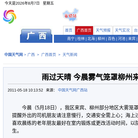
今天是
2026年8月7日
星期五
首页
广西首页
天气预报
天气实况
台
南宁
|
桂林
|
北海
|
柳州
|
百色
|
河池
|
来宾
|
中国天气网
>
广西
>
广西首页
>
天气新闻
雨过天晴 今晨雾气笼罩柳州
2011-05-18 10:13:52 来源：
中国天气网广西站
今晨（5月18日），我区来宾、柳州部分地区大雾笼罩
提醒外出的司机朋友请注意慢行，交通安全需上心；海上
喜欢晨练的老年朋友最好在室内锻炼或更改活动时间，以
生。