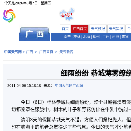
今天是
2026年8月7日
星期五
首页
广西首页
天气预报
天气实况
台
南宁
|
桂林
|
北海
|
柳州
|
百色
|
河池
|
来宾
|
中国天气网
>
广西
>
广西首页
>
天气新闻
细雨纷纷 恭城薄雾缭
2011-04-06 15:18:18 来源：
中国天气网广西站
今日（6日）桂林恭城县细雨纷纷，整个县城弥漫着
切都笼罩在朦胧中，树木的叶子和野花仿佛在牛乳中洗过
清明3天的假期恭城天气不错，方便人们祭祀先人，但
印在脑海里的笔者总觉得少了些气氛。今日的天气才让笔