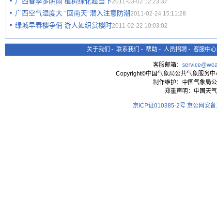
广西春季多阴雨 植树绿化趁当下
2011-03-02 12:23:37
广西空气湿度大 “回南天”潜入注意防潮
2011-02-24 15:11:28
绿城早春樱争俏 游人如织赏樱时
2011-02-22 10:03:02
关于我们
-
联系我们
-
帮助
-
人员招聘
-
客服中心
客服邮箱：
service@wea
Copyright©中国气象局公共气象服务中心 All
制作维护：中国气象局公
郑重声明：中国天气
京ICP证010385-2号
京公网安备11