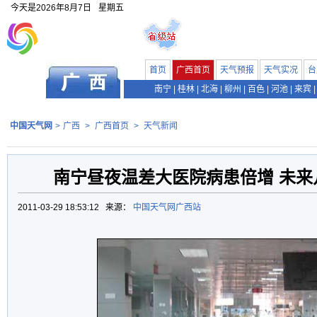
今天是
2026年8月7日
星期五
首页
广西首页
天气预报
天气实况
台
南宁
|
桂林
|
北海
|
柳州
|
百色
|
河池
|
来宾
|
中国天气网
>
广西
>
广西首页
>
天气新闻
南宁昼夜温差大医院病患倍增 未来
2011-03-29 18:53:12 来源：
中国天气网广西站