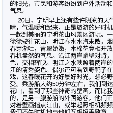
的阳光，市民和游客纷纷到户外活动和
气息。
20日，宁明早上还有些许阴凉的天
晴，气温暖和起来，正是旅游的好时机
一起到美丽的宁明花山风景区游玩。一
徐徐驶往花山，明江春水水汽未散，烟
春芽渐吐，青翠娇嫩，木棉花竞相开放
春机盎然的气息。沿江两岸峭壁对峙，
色，交相辉映。明江之水映照着两岸的
江的清秀姿色。偶尔还可看到野鸭子在
戏，这春暖花开的好景好时光，想必野
受。乘游船大约50分钟左右，我们到
花山，看到了那些神奇的壁画。而比我
的，是另一艘游船的外国游客，他们正
对着壁画指点江山，或举起照相机频频
我们不失时机地与他们互相招手致意，