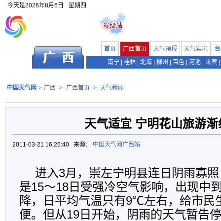
今天是
2026年8月6日
星期四
首页
广西首页
天气预报
天气实况
台
南宁
|
桂林
|
北海
|
柳州
|
百色
|
河池
|
来宾
|
中国天气网
>
广西
>
广西首页
>
天气新闻
天气适宜 宁明花山旅游渐
2011-03-21 16:26:40 来源：
中国天气网广西站
进入3月，崇左宁明县连日阴雨寡照
是15～18日受强冷空气影响，出现中
降，日平均气温只有9℃左右，给市民
便。但从19日开始，阴雨的天气暂告