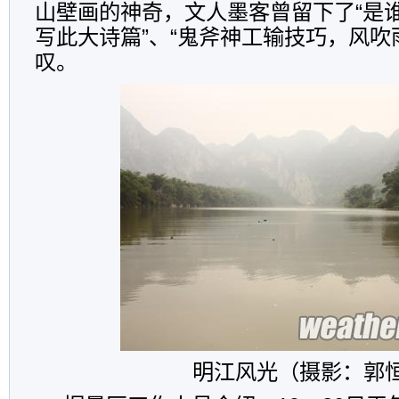
山壁画的神奇，文人墨客曾留下了“是
写此大诗篇”、“鬼斧神工输技巧，风吹
叹。
明江风光（摄影：郭