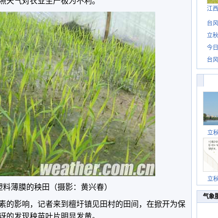
照天气对农业生产极为不利。
江
台风
立秋
今日
台风
立
立
塑料薄膜的秧田（摄影：黄兴春）
气象
素的影响，记者来到檀圩镇见田村的田间，在掀开为保
讶的发现秧苗叶片明显发黄。