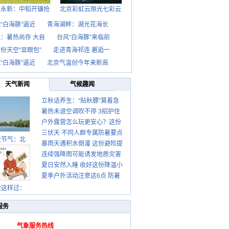
西永新：中稻开镰抢
北京彩虹云隙光七彩云
“白海豚”逼近
青海湖畔：湖光花海长
：暑热尚存 大自
台风“白海豚”来临前
份天空“显眼包”
走进青海祁连 邂逅一
“白海豚”逼近
北京气温创今年来新高
天气新闻
气候趣闻
立秋话养生：“贴秋膘”莫着急
暑热未退空调吹不停 3招护住
先清暑再防燥
户外露营怎么玩更安心？这份
肩颈不酸痛
三伏天 不同人群专属防暑要点
攻略请收好
秋节气：北
暴雨天遇积水倒灌 这份避险提
请收好
连续强降雨可能诱发地质灾害
示请收好
夏日安然入睡 收好这份降温小
这些前兆要知道
夏季户外活动注意这6点 防暑
贴士
健身两不误
秋这样过：
服务
气象服务热线