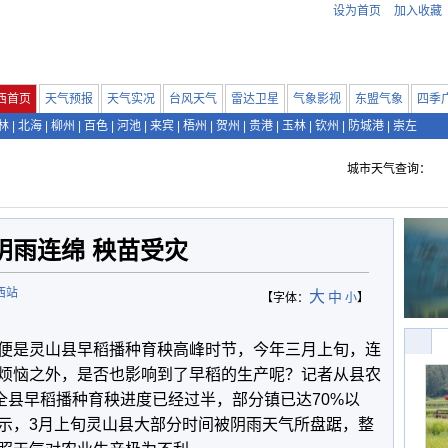
设为首页
加入收藏
西首页
天气预报
天气实况
台风天气
雷达卫星
气象影视
东盟气象
四季
林
|
北海
|
柳州
|
百色
|
河池
|
来宾
|
梧州
|
贺州
|
贵港
|
玉林
|
钦州
|
防城港
|
崇左
城市天气查询：
阴雨连绵 秧苗受灾
西站
大
中
【字体：
小
】
便是灵山县早稻播种育秧高峰时节，今年三月上旬，连
烦恼之外，是否也影响到了早稻的生产呢？记者从县农
全县早稻播种育秧进度已经过半，部分镇已达70%以
示，3月上旬灵山县大部分时间被阴雨天气所盘踞，整