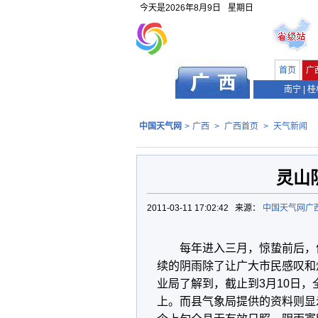
今天是
2026年8月9日
星期日
首页
广
南宁
|
桂
中国天气网
>
广西
>
广西首页
>
天气新闻
灵山
2011-03-11 17:02:42 来源：
中国天气网广
每年进入三月，惊蛰前后，
续的阴雨除了让广大市民感叹和
业局了解到，截止到3月10日，
上。而县气象局提供的资料则显