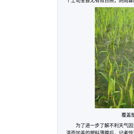
个上旬全县无有效日照，阴雨寡
覆盖
为了进一步了解不利天气因
温而加盖的塑料薄膜后，记者惊