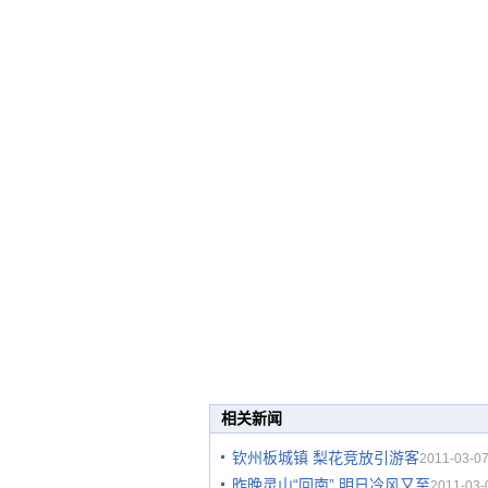
相关新闻
钦州板城镇 梨花竞放引游客
2011-03-07
昨晚灵山“回南” 明日冷风又至
2011-03-