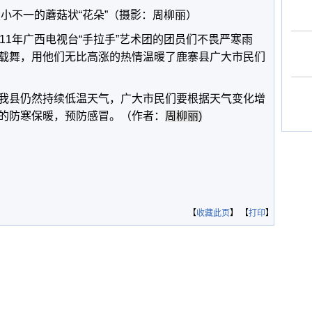
小不一的蘑菇状“花朵”（摄影：周柳丽）
11年广西电视台“手拉手”艺术团的团员们不畏严寒雨
载舞，用他们无比高涨的热情温暖了鹿寨县广大市民们
我县仍然持续低温天气，广大市民们要根据天气变化增
的防寒保暖，预防感冒。（作者：
周柳丽)
【
收藏此页
】 【
打印
】