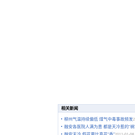
相关新闻
柳州气温持续偏低 煤气中毒事故频发
2
融安各医院人满为患 都是天冷惹的“祸
融安天冷 假花更比真花“香”
2011-01-08 