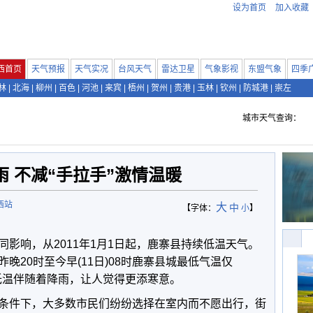
设为首页
加入收藏
西首页
天气预报
天气实况
台风天气
雷达卫星
气象影视
东盟气象
四季
林
|
北海
|
柳州
|
百色
|
河池
|
来宾
|
梧州
|
贺州
|
贵港
|
玉林
|
钦州
|
防城港
|
崇左
城市天气查询：
 不减“手拉手”激情温暖
西站
大
中
【字体：
小
】
影响，从2011年1月1日起，鹿寨县持续低温天气。
晚20时至今早(11日)08时鹿寨县城最低气温仅
而低温伴随着降雨，让人觉得更添寒意。
条件下，大多数市民们纷纷选择在室内而不愿出行，街