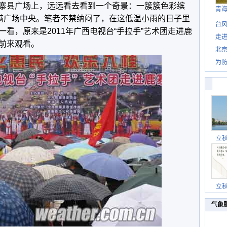
寨县广场上，远远看去看到一个奇景：一簇簇色彩缤
青
布满广场中央。笔者不禁纳闷了，在这低温小雨的日子里
台风
看，原来是2011年广西电视台“手拉手”艺术团走进鹿
走进
前来观看。
北
为防
立
立
气象