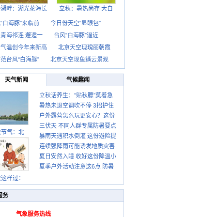
海湖畔：湖光花海长
立秋：暑热尚存 大自
“白海豚”来临前
今日份天空“显眼包”
青海祁连 邂逅一
台风“白海豚”逼近
京气温创今年来新高
北京天空现瑰丽朝霞
范台风“白海豚”
北京天空现鱼鳞云景观
天气新闻
气候趣闻
立秋话养生：“贴秋膘”莫着急
暑热未退空调吹不停 3招护住
先清暑再防燥
户外露营怎么玩更安心？这份
肩颈不酸痛
三伏天 不同人群专属防暑要点
攻略请收好
秋节气：北
暴雨天遇积水倒灌 这份避险提
请收好
连续强降雨可能诱发地质灾害
示请收好
夏日安然入睡 收好这份降温小
这些前兆要知道
夏季户外活动注意这6点 防暑
贴士
健身两不误
秋这样过：
服务
气象服务热线