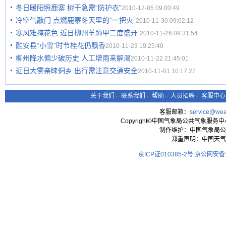
冬日暖阳照鹿寨 树干急需“防护衣”
2010-12-05 09:00:49
冷空气敲门 点燃鹿寨冬天里的“一把火”
2010-11-30 09:02:12
寒风难掩花色 近日柳州羊蹄甲二度盛开
2010-11-26 09:31:54
融安县“小雪”时节桂花仍飘香
2010-11-23 19:25:40
柳州降水偏少破历史 人工增雨来解渴
2010-11-22 21:45:01
近日大雾亲睐侗乡 出行需注意交通安全
2010-11-01 10:17:27
关于我们
-
联系我们
-
帮助
-
人员招聘
-
客服中心
客服邮箱：
service@wea
Copyright©中国气象局公共气象服务中心 All
制作维护：中国气象局公
郑重声明：中国天气
京ICP证010385-2号
京公网安备11