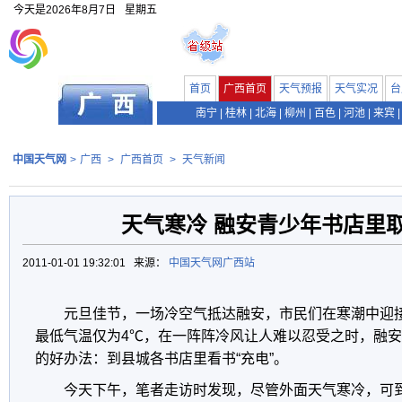
今天是
2026年8月7日
星期五
首页
广西首页
天气预报
天气实况
台
南宁
|
桂林
|
北海
|
柳州
|
百色
|
河池
|
来宾
|
中国天气网
>
广西
>
广西首页
>
天气新闻
天气寒冷 融安青少年书店里
2011-01-01 19:32:01 来源：
中国天气网广西站
元旦佳节，一场冷空气抵达融安，市民们在寒潮中迎
最低气温仅为4℃，在一阵阵冷风让人难以忍受之时，融
的好办法：到县城各书店里看书“充电”。
今天下午，笔者走访时发现，尽管外面天气寒冷，可