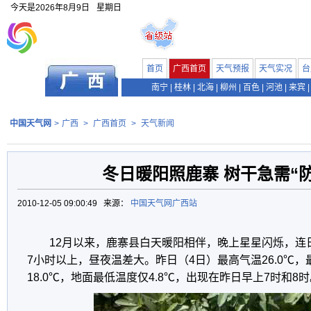
今天是
2026年8月9日
星期日
首页
广西首页
天气预报
天气实况
台
南宁
|
桂林
|
北海
|
柳州
|
百色
|
河池
|
来宾
|
中国天气网
>
广西
>
广西首页
>
天气新闻
冬日暖阳照鹿寨 树干急需“
2010-12-05 09:00:49 来源：
中国天气网广西站
12月以来，鹿寨县白天暖阳相伴，晚上星星闪烁，连
7小时以上，昼夜温差大。昨日（4日）最高气温26.0℃，
18.0℃，地面最低温度仅4.8℃，出现在昨日早上7时和8