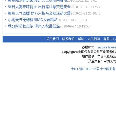
柳州降水偏少破历史 人工增雨来解渴
2010-11-22 21:45:01
近日大雾亲睐侗乡 出行需注意交通安全
2010-11-01 10:17:27
柳州天气回暖 助万人相亲交友活动火爆
2010-10-31 20:10:45
小雨天气无碍柳州IAC大赛精彩
2010-10-13 09:17:04
秋分时节秋意浓 柳州入秋最低温
2010-09-24 10:12:55
关于我们
-
联系我们
-
帮助
-
人员招聘
-
客服中心
客服邮箱：
service@wea
Copyright©中国气象局公共气象服务中心 All
制作维护：中国气象局公
郑重声明：中国天气
京ICP证010385-2号
京公网安备11