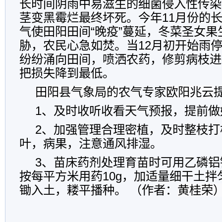
长时间阴雨中易滋生的细菌侵入性传染
茎变黑霉烂最终坏死。今年11月份的长
气使田阳田间“晚疫”蔓延，冬菜圣女果
胁，农民心急如焚。当12月初开始雨
纷纷涌向田间，喷洒农药，修剪病枝进
把损失降到最低。
田阳县气象局的
农气专家
欧阳兆云
1、及时收听收看天气预报，提前做
2、加强管理合理密植，及时整枝打
叶，病果，注意通风排湿。
3、苗床药剂处理育苗时可用乙磷铝
按每平方米用药10g，加适量细干土
锄入土，耧平播种。 （作者：
黄桂荣