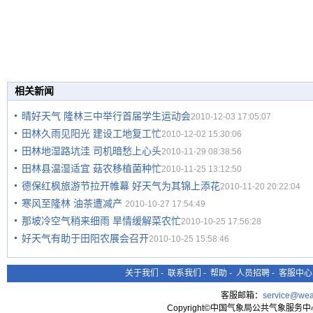
相关新闻
晴好天气 隆林三中举行首届学生运动会
2010-12-03 17:05:07
田林久雨见阳光 建设工地复工忙
2010-12-02 15:30:06
田林地湿路坑洼 司机暗愁上心头
2010-11-29 08:38:56
田林县温湿适宜 菇农移植菌种忙
2010-11-25 13:12:50
德保红枫旅游节拉开帷幕 好天气为其锦上添花
2010-11-20 20:22:04
寒风至隆林 油茶遭减产
2010-10-27 17:54:49
那坡冷空气稍来细雨 旱情缓解菜农忙
2010-10-25 17:56:28
好天气有助于田阳农展会召开
2010-10-25 15:58:46
关于我们
-
联系我们
-
帮助
-
人员招聘
-
客服中心
客服邮箱：
service@wea
Copyright©中国气象局公共气象服务中心 All