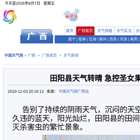
今天是
2026年8月7日
星期五
首页
广西首页
天气预报
天气实况
台
南宁
|
桂林
|
北海
|
柳州
|
百色
|
河池
|
来宾
|
中国天气网
>
广西
>
广西首页
>
天气新闻
田阳县天气转晴 急控圣女
2010-12-03 20:16:13 来源：
中国天气网广西站
告别了持续的阴雨天气，沉闷的天
久违的蓝天，阳光灿烂，田阳县的田间
灭杀害虫的繁忙景象。