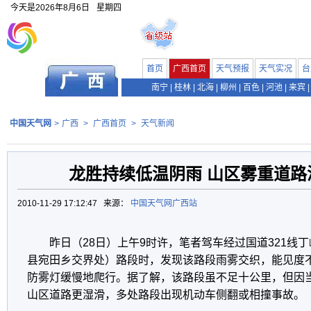
今天是
2026年8月6日
星期四
首页
广西首页
天气预报
天气实况
台
南宁
|
桂林
|
北海
|
柳州
|
百色
|
河池
|
来宾
|
中国天气网
>
广西
>
广西首页
>
天气新闻
龙胜持续低温阴雨 山区雾重道路
2010-11-29 17:12:47 来源：
中国天气网广西站
昨日（28日）上午9时许，笔者驾车经过国道321线
县宛田乡交界处）路段时，发现该路段雨雾交织，能见度不
防雾灯缓慢地爬行。据了解，该路段虽不足十公里，但因
山区道路更湿滑，多处路段出现机动车侧翻或相撞事故。