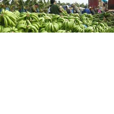
丰收的喜悦（摄影：宋彬;）