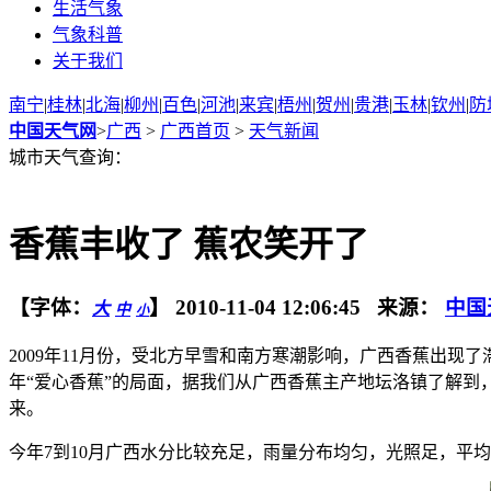
生活气象
气象科普
关于我们
南宁
|
桂林
|
北海
|
柳州
|
百色
|
河池
|
来宾
|
梧州
|
贺州
|
贵港
|
玉林
|
钦州
|
防
中国天气网
>
广西
>
广西首页
>
天气新闻
城市天气查询：
香蕉丰收了 蕉农笑开了
【字体：
】
2010-11-04 12:06:45 来源：
中国
大
中
小
2009年11月份，受北方早雪和南方寒潮影响，广西香蕉出现
年“爱心香蕉”的局面，据我们从广西香蕉主产地坛洛镇了解到
来。
今年7到10月广西水分比较充足，雨量分布均匀，光照足，平