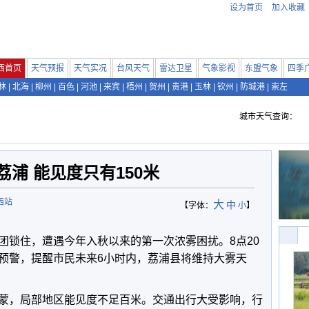
设为首页
加入收藏
西首页
天气预报
天气实况
台风天气
雷达卫星
气象影视
东盟气象
四季
林
|
北海
|
柳州
|
百色
|
河池
|
来宾
|
梧州
|
贺州
|
贵港
|
玉林
|
钦州
|
防城港
|
崇左
城市天气查询：
荔浦 能见度只有150米
西站
大
中
【字体：
小
】
团锁住，遭遇今年入秋以来的第一次浓雾困扰。8点20
预警，提醒市民未来6小时内，荔浦县将维持大雾天
蒙，局部地区能见度不足百米。交通出行大受影响，行