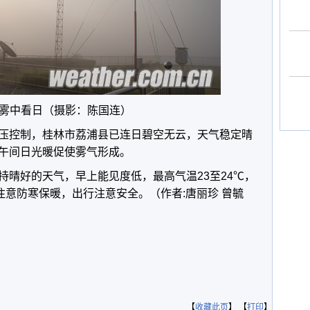
雾中看日（摄影：陈国连）
压控制，桂林市荔浦县已连日碧空无云，天气稳定晴
午间日光暖促使雾气形成。
持晴好的天气，早上能见度低，最高气温23至24℃，
注意防寒保暖，出行注意安全。（作者:唐丽珍 曾毓
【
收藏此页
】 【
打印
】