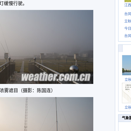
灯缓慢行驶。
江
台风
立秋
今日
台风
立
浓雾遮目（摄影：陈国连）
立
气象