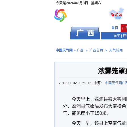
今天是
2026年8月8日
星期六
首页
广
南宁
|
桂
中国天气网
>
广西
>
广西首页
>
天气新闻
浓雾笼罩
2010-11-02 09:59:12 来源：
中国天气网广
今天早上，荔浦县被大雾团
分，荔浦县气象局发布大雾橙色
气，能见度小于150米，
今天一早，该县上空雾气蒙