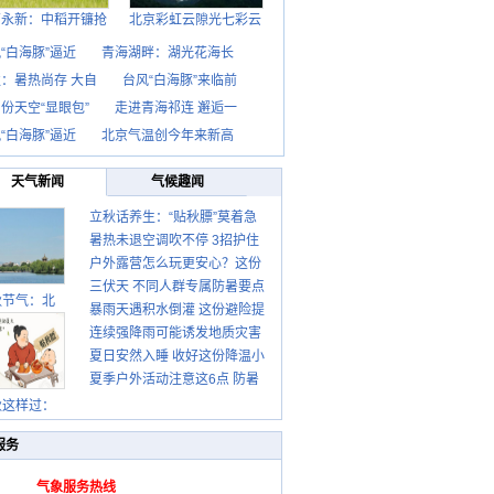
西永新：中稻开镰抢
北京彩虹云隙光七彩云
“白海豚”逼近
青海湖畔：湖光花海长
：暑热尚存 大自
台风“白海豚”来临前
份天空“显眼包”
走进青海祁连 邂逅一
“白海豚”逼近
北京气温创今年来新高
天气新闻
气候趣闻
立秋话养生：“贴秋膘”莫着急
暑热未退空调吹不停 3招护住
先清暑再防燥
户外露营怎么玩更安心？这份
肩颈不酸痛
三伏天 不同人群专属防暑要点
攻略请收好
秋节气：北
暴雨天遇积水倒灌 这份避险提
请收好
连续强降雨可能诱发地质灾害
示请收好
夏日安然入睡 收好这份降温小
这些前兆要知道
夏季户外活动注意这6点 防暑
贴士
健身两不误
秋这样过：
服务
气象服务热线