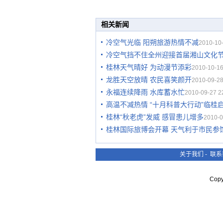
相关新闻
冷空气光临 阳朔旅游热情不减
2010-10-
冷空气挡不住全州迎接首届湘山文化
桂林天气晴好 为动漫节添彩
2010-10-16
龙胜天空放晴 农民喜笑颜开
2010-09-28
永福连续降雨 水库蓄水忙
2010-09-27 2
高温不减热情 “十月科普大行动”临桂
桂林“秋老虎”发威 感冒患儿增多
2010-0
桂林国际旅博会开幕 天气利于市民参
关于我们
-
联系
Cop