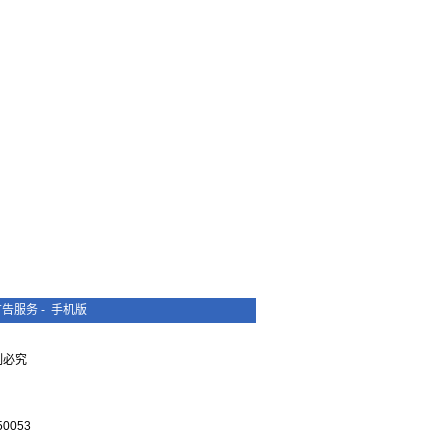
广告服务
-
手机版
复制必究
0053