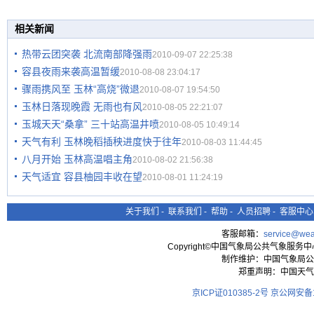
相关新闻
热带云团突袭 北流南部降强雨
2010-09-07 22:25:38
容县夜雨来袭高温暂缓
2010-08-08 23:04:17
骤雨携风至 玉林“高烧”微退
2010-08-07 19:54:50
玉林日落现晚霞 无雨也有风
2010-08-05 22:21:07
玉城天天“桑拿” 三十站高温井喷
2010-08-05 10:49:14
天气有利 玉林晚稻插秧进度快于往年
2010-08-03 11:44:45
八月开始 玉林高温唱主角
2010-08-02 21:56:38
天气适宜 容县柚园丰收在望
2010-08-01 11:24:19
关于我们
-
联系我们
-
帮助
-
人员招聘
-
客服中心
客服邮箱：
service@wea
Copyright©中国气象局公共气象服务中心 All
制作维护：中国气象局公
郑重声明：中国天气
京ICP证010385-2号
京公网安备11