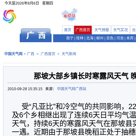
今天是
2026年8月6日
星期四
首页
广西首页
天气预报
天气实况
台
南宁
|
桂林
|
北海
|
柳州
|
百色
|
河池
|
来宾
|
中国天气网
>
广西
>
广西首页
>
天气新闻
那坡大部乡镇长时寒露风天气 
2010-09-28 15:35:15 来源：
中国天气网广西站
受“凡亚比”和冷空气的共同影响，22
及6个乡相继出现了连续6天日平均气温≤
天气，持续6天的寒露风天气在那坡县
一遇。近期由于那坡县晚稻正处于抽穗