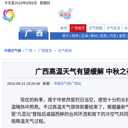
今天是
2026年8月6日
星期四
首页
广西首页
天气预报
天气实况
台
南宁
|
桂林
|
北海
|
柳州
|
百色
|
河池
|
来宾
|
中国天气网
>
广西
>
广西首页
>
天气新闻
广西高温天气有望缓解 中秋之
2010-09-21 16:26:48 来源：
中国天气网广西站
现在的秋季，南宁市依然是烈日当空，感觉十分的炎
温晴热中煎熬。不过高温天气很快就要结束了，根据最新气
受“凡亚比”登陆后减弱西移的台风环流和南下的冷空气共
雨降温天气过程。