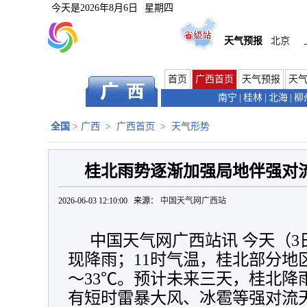
今天是
2026年8月6日
星期四
天气预报
北京
首页
广西首页
天气预报
天
南宁
|
桂林
|
北海
|
柳
全国
>
广西
>
广西首页
>
天气形势
桂北雨势逐渐加强局地伴强对
2026-06-03 12:10:00 来源：
中国天气网广西站
中国天气网广西站讯 今天（
现降雨；11时气温，桂北部分地区
～33℃。预计
未来三天，桂北降
有
短时雷暴大风、冰雹等强对流