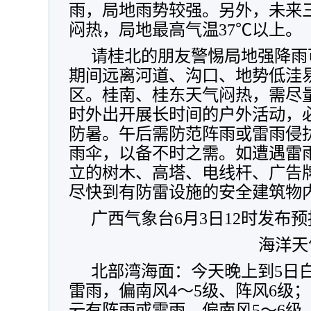
雨，局地雨势较强。另外，未来
闷热，
局地最高气温37℃以上。
请桂北的朋友警惕局地强降雨
期间远离河道、沟口、地势低洼
区。桂南、桂东天气闷热，需尽量减
时外出开展长时间的户外活动，
防暑。午后需防范阵雨或雷雨侵
雨伞，以备不时之需。如遭遇雷
立的树木、高塔、电线杆、广告
尽快到有防雷设施的安全建筑物
广西气象台6月3日12时发布
海洋天
北部湾海面：今天晚上到5日
雷雨，偏南风4～5级、阵风6级；
云有阵雨或雷雨，偏南风5～6级