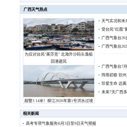
广西天气热点
天气实况和未
受台风“红霞”
有较强降雨
广西气象台26
广西气象台20
为应对台风“美莎克” 北海外沙码头渔船
预警
回港避风
广西气象台7月
阵雨初歇 钦
珍爱生命 远
未来7天广西
超警3.14米！柳江2026年第1号洪水过境
市民在堤岸见证汛况
相关新闻
高考专项气象服务|6月3日至9日天气预报