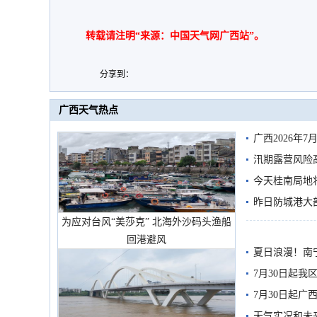
转载请注明“来源：中国天气网广西站”。
分享到：
广西天气热点
广西2026年
汛期露营风险
今天桂南局地将
需继续防范
昨日防城港大
为应对台风“美莎克” 北海外沙码头渔船
雨
回港避风
夏日浪漫！南
7月30日起
7月30日起
天气实况和未