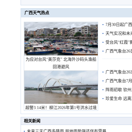
广西天气热点
7月30日起
天气实况和未
受台风“红霞”
有较强降雨
广西气象台26
为应对台风“美莎克” 北海外沙码头渔船
回港避风
广西气象台20
预警
广西气象台7月
阵雨初歇 钦
珍爱生命 远
超警3.14米！柳江2026年第1号洪水过境
市民在堤岸见证汛况
相关新闻
未来三天广西多降雨 局地雨势强还伴有雷暴