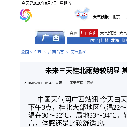
今天是
2026年8月7日
星期五
天气预报
北京
首页
广西首页
天气预报
天
南宁
|
桂林
|
北海
|
柳
全国
>
广西
>
广西首页
>
天气形势
未来三天桂北雨势较明显 
2026-05-30 19:05:42 来源：
中国天气网广西站
中国天气网广西站讯 今天白
下午3点，桂北大部地区气温22～
温在30～32℃，局地33～34
言，体感还是比较舒适的。