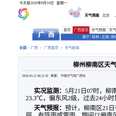
今天是
2026年8月10日
星期一
天气预报
北京
首页
广西首页
天气预报
天
南宁
|
桂林
|
北海
|
柳
全国
>
广西
>
广西首页
>
天气新闻
柳州柳南区天
2026-05-21 08:21:50 来源：
中国天气网广西站
实况监测：
5月21日07时，柳
23.3℃，偏东风2级，过去24小
天气预报：
预计，柳南区21日
弱、有阵雨或雷雨。期间以偏南风