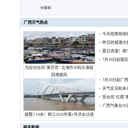
分享到：
广西天气热点
今天桂南局地将
需继续防范
昨日防城港大
雨
夏日浪漫！南
7月30日起
为应对台风“美莎克” 北海外沙码头渔船
回港避风
7月30日起
天气实况和未
受台风“红霞”
有较强降雨
广西气象台26
超警3.14米！柳江2026年第1号洪水过境
市民在堤岸见证汛况
相关新闻