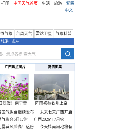
打印
中国天气首页
生活
旅游
繁體
中文
东盟气象
台风天气
雷达卫星
气象科普
防城港
|
崇左
广西焦点图片
高清图集
日浪漫！南宁青
阵雨初歇钦州上空
秀山
邂逅
西区气象台继续发布
未来七天广西开启
热
西气象台6日17时
广西2026年7月农
期露营风险高！这份
今天桂南局地将有