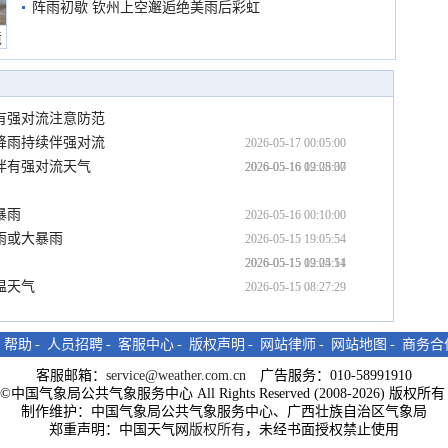
阵雨初歇 钦州上空邂逅绝美雨后彩虹
境
有强对流注意防范
日降雨持续伴强对流
2026-05-17 00:05:00
伴有强对流天气
2026-05-16 12:05:00
2026-05-16 09:28:37
暴雨
2026-05-16 00:10:00
雨或大暴雨
2026-05-15 19:05:54
2026-05-15 12:05:54
2026-05-15 09:24:11
温天气
2026-05-15 08:27:29
-
帮助
-
人员招聘
-
客服中心
-
版权声明
-
网站律师
-
网站地图
-
商务合
客服邮箱：
service@weather.com.cn
广告服务：010-58991910
ght©中国气象局公共气象服务中心 All Rights Reserved (2008-2026) 版权
制作维护：中国气象局公共气象服务中心、广西壮族自治区气象局
郑重声明：中国天气网
版权所有
，未经书面授权禁止使用