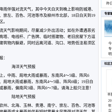
暴
昨
降雨伴强对流天气，其中今天白天到晚上影响防城港、
秀
专家
、崇左、百色、河池等市及柳州市北部，18日白天到19
区。
流天气影响期间，尽量减少外出活动；如在外遭遇恶劣
高塔、电线杆、广告牌、临时搭建物、老旧房屋下方逗
建筑物内躲避，同时远离河道、沟口、地势低洼易涝区
今
专
温
明
预报：
天
社区
海洋天气预报
上，中雨、局地大雨或暴雨，东南风4～5级、阵风6
、局地大雨或暴雨，东南风4～5级、阵风6级；19日白
或暴雨，偏南风5级、阵风6～7级。请海上船只注意！
羊
陆地天气预报
2
钦州、北海、玉林、贵港、南宁、崇左、百色、河池等
年
立
地暴雨或大暴雨并伴有短时雷暴大风等强对流天气，其