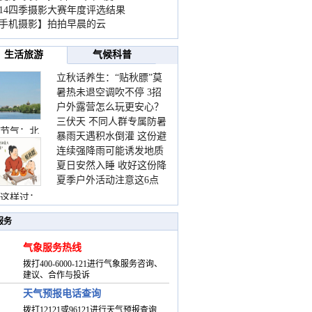
014四季摄影大赛年度评选结果
手机摄影】拍拍早晨的云
生活旅游
气候科普
立秋话养生：“贴秋膘”莫
暑热未退空调吹不停 3招
着急 先清暑再防燥
户外露营怎么玩更安心？
护住肩颈不酸痛
三伏天 不同人群专属防暑
这份攻略请收好
节气：北
暴雨天遇积水倒灌 这份避
要点请收好
连续强降雨可能诱发地质
险提示请收好
夏日安然入睡 收好这份降
灾害 这些前兆要知道
夏季户外活动注意这6点
温小贴士
防暑健身两不误
这样过：
服务
气象服务热线
拨打400-6000-121进行气象服务咨询、
建议、合作与投诉
天气预报电话查询
拨打12121或96121进行天气预报查询