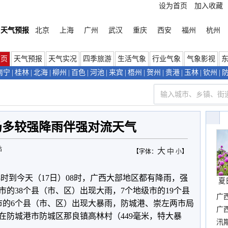
设为首页
加入收藏
天气预报
北京
上海
广州
武汉
重庆
西安
福州
杭州
首页
天气预报
天气实况
四季旅游
生活气象
行业气象
气象影视
南宁
|
桂林
|
北海
|
柳州
|
百色
|
河池
|
来宾
|
梧州
|
贺州
|
贵港
|
玉林
|
钦州
|
仍多较强降雨伴强对流天气
站
大
中
【字体：
小
】
8时到今天（17日）08时，广西大部地区都有降雨，强
夏
市的38个县（市、区）出现大雨，7个地级市的19个县
广
市的6个县（市、区）出现大暴雨，防城港、崇左两市局
晴
广
在防城港市防城区那良镇高林村（449毫米，特大暴
汛