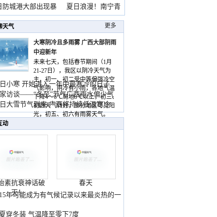
雨
日防城港大部出现暴
夏日浪漫！南宁青
山
更多
聊天气
大寒阴冷且多雨雾 广西大部阴雨
中迎新年
未来七天，包括春节期间（1月
21-27日），我区以阴冷天气为
主，初一、初二受中等偏强冷空
日小寒 开始进入一年中最寒冷的日子
气影响，阴冷有小雨，各地气温
家访谈——“冬至”节气广西雨水偏少气
下降4～6℃局地8℃以上，初三、
低
日大雪节气到来 广西将持续低温寒冷
初四天气转好，部分地区可见阳
气
光，初五、初六有雨雾天气。
互动
胎素抗衰神话破
春天
灭！
015年可能成为有气候记录以来最炎热的一
夏穿冬装 气温降至零下7度