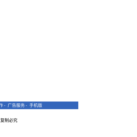
作
-
广告服务
-
手机版
所有 复制必究