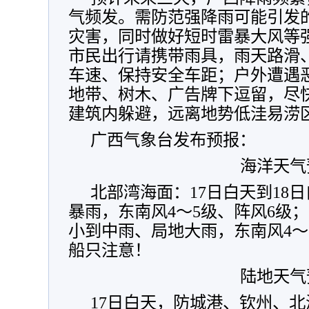
气频发。需防范强降雨可能引发
灾害，同时做好短时雷暴大风等
市民出行请携带雨具，雨天路滑
车速、保持安全车距；户外遭遇
地带、树木、广告牌下逗留，尽
建筑内躲避，远离地势低洼易涝
广西气象台发布预报：
海洋天气
北部湾海面：17日白天到18
暴雨，东南风4～5级、阵风6级；
小到中雨、局地大雨，东南风4～
船只注意！
陆地天气
17日
白天，防城港、钦州、北