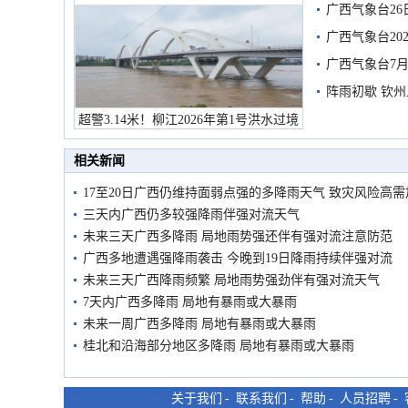
广西气象台26
广西气象台20
预警
广西气象台7月
阵雨初歇 钦
超警3.14米！柳江2026年第1号洪水过境
市民在堤岸见证汛况
相关新闻
17至20日广西仍维持面弱点强的多降雨天气 致灾风险高
三天内广西仍多较强降雨伴强对流天气
未来三天广西多降雨 局地雨势强还伴有强对流注意防范
广西多地遭遇强降雨袭击 今晚到19日降雨持续伴强对流
未来三天广西降雨频繁 局地雨势强劲伴有强对流天气
7天内广西多降雨 局地有暴雨或大暴雨
未来一周广西多降雨 局地有暴雨或大暴雨
桂北和沿海部分地区多降雨 局地有暴雨或大暴雨
关于我们
-
联系我们
-
帮助
-
人员招聘
-