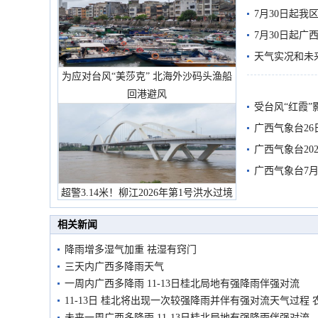
7月30日起
7月30日起
天气实况和未
为应对台风“美莎克” 北海外沙码头渔船
回港避风
受台风“红霞”
有较强降雨
广西气象台26
广西气象台20
预警
广西气象台7月
超警3.14米！柳江2026年第1号洪水过境
市民在堤岸见证汛况
相关新闻
降雨增多湿气加重 祛湿有窍门
三天内广西多降雨天气
一周内广西多降雨 11-13日桂北局地有强降雨伴强对流
11-13日 桂北将出现一次较强降雨并伴有强对流天气过程
未来一周广西多降雨 11-13日桂北局地有强降雨伴强对流