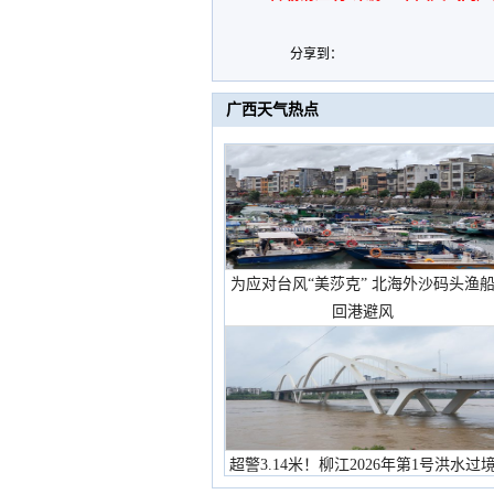
分享到：
广西天气热点
为应对台风“美莎克” 北海外沙码头渔
回港避风
超警3.14米！柳江2026年第1号洪水过
市民在堤岸见证汛况