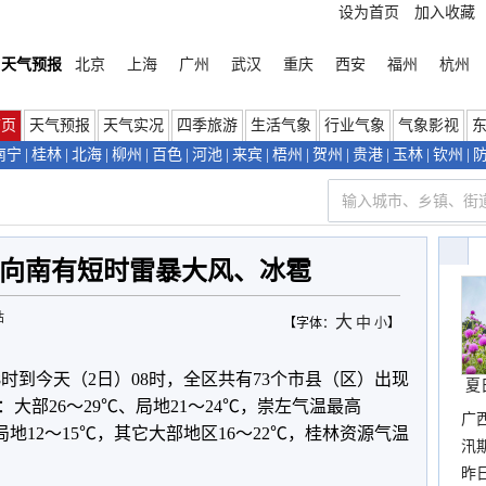
设为首页
加入收藏
天气预报
北京
上海
广州
武汉
重庆
西安
福州
杭州
首页
天气预报
天气实况
四季旅游
生活气象
行业气象
气象影视
南宁
|
桂林
|
北海
|
柳州
|
百色
|
河池
|
来宾
|
梧州
|
贺州
|
贵港
|
玉林
|
钦州
|
自北向南有短时雷暴大风、冰雹
站
大
中
【字体：
小
】
8时到今天（2日）08时，全区共有73个市县（区）出现
夏
大部26～29℃、局地21～24℃，崇左气温最高
广
局地12～15℃，其它大部地区16～22℃，桂林资源气温
汛
暴
昨