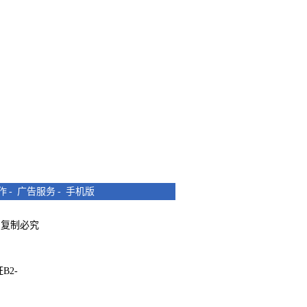
作
-
广告服务
-
手机版
所有 复制必究
B2-