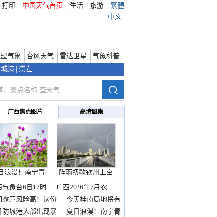
打印
中国天气首页
生活
旅游
繁體
中文
东盟气象
台风天气
雷达卫星
气象科普
防城港
|
崇左
广西焦点图片
高清图集
日浪漫！南宁青
阵雨初歇钦州上空
秀山
邂逅
西气象台6日17时
广西2026年7月农
期露营风险高！这份
今天桂南局地将有
雨
日防城港大部出现暴
夏日浪漫！南宁青