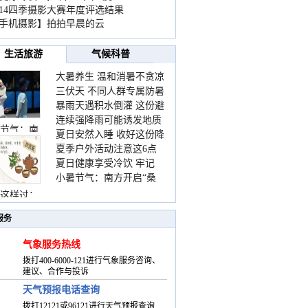
014四季摄影大赛年度评选结果
手机摄影】拍拍早晨的云
生活旅游
气候科普
大暑养生 温和消暑不贪凉
三伏天 不同人群专属防暑
暴雨天遇积水倒灌 这份避
要点请收好
连续强降雨可能诱发地质
险提示请收好
节气：南
夏日安然入睡 收好这份降
灾害 这些前兆要知道
夏季户外活动注意这6点
温小贴士
夏日健康享受冷饮 牢记
防暑健身两不误
小暑节气：南方开启“桑
“两注意一控制”
拿”模式 北方陆续进入雨
这样过：
季
服务
气象服务热线
拨打400-6000-121进行气象服务咨询、
建议、合作与投诉
天气预报电话查询
拨打12121或96121进行天气预报查询