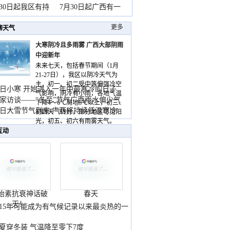
山
月30日起我区有持
7月30日起广西有一
更多
聊天气
大寒阴冷且多雨雾 广西大部阴雨
中迎新年
未来七天，包括春节期间（1月
21-27日），我区以阴冷天气为
主，初一、初二受中等偏强冷空
日小寒 开始进入一年中最寒冷的日子
气影响，阴冷有小雨，各地气温
家访谈——“冬至”节气广西雨水偏少气
下降4～6℃局地8℃以上，初三、
低
日大雪节气到来 广西将持续低温寒冷
初四天气转好，部分地区可见阳
气
光，初五、初六有雨雾天气。
互动
胎素抗衰神话破
春天
灭！
015年可能成为有气候记录以来最炎热的一
夏穿冬装 气温降至零下7度