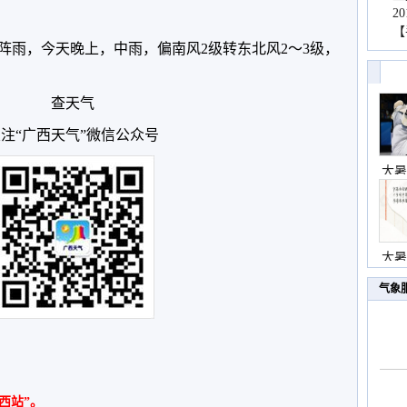
2
。
【
阵雨，今天晚上，中雨，偏南风2级转东北风2～3级，
查天气
注“广西天气”微信公众号
大暑
大暑
气象
西站”。