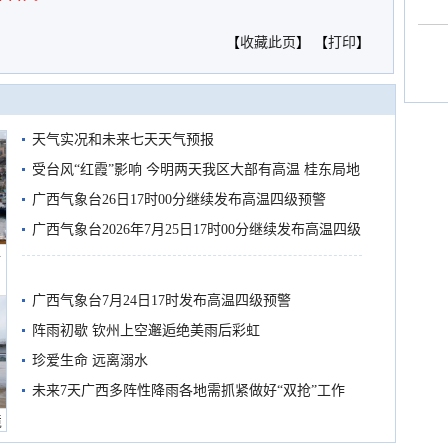
【
收藏此页
】 【
打印
】
天气实况和未来七天天气预报
受台风“红霞”影响 今明两天我区大部有高温 桂东局地
有较强降雨
广西气象台26日17时00分继续发布高温四级预警
广西气象台2026年7月25日17时00分继续发布高温四级
船
预警
广西气象台7月24日17时发布高温四级预警
阵雨初歇 钦州上空邂逅绝美雨后彩虹
珍爱生命 远离溺水
未来7天广西多阵性降雨各地需抓紧做好“双抢”工作
境