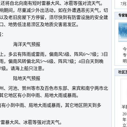
多，还将自北向南有短时雷暴大风、冰雹等强对流天气。
秀
7
响期间，尽量减少外出活动，如在外遭遇恶劣天气，切
专家
以及老旧房屋下方停留，须尽快到有防雷设施的安全建
口、地势低洼易涝区及地质灾害易发区。
报：
海洋天气预报
今
上，多云有阵雨或雷雨，偏南风5级、阵风6～7级；3日
专
雨，偏南风转偏北风5～6级、阵风7级；4日白天到晚
温
明
天
7级。请海上船只注意。
社区
陆地天气预报
州、河池、贺州等市及百色市东部、来宾和南宁两市北
其它地区有小到中雨、局地大雨或暴雨。
南有小到中雨、局地大雨或暴雨，其它地区阴天到多
羊
2
年
短时雷暴大风、冰雹等强对流天气。
立