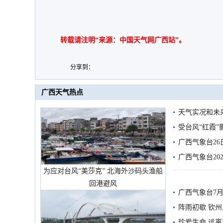
转载请注明“来源：中国天气网广西站”。
分享到：
广西天气热点
天气实况和未
受台风“红霞”
有较强降雨
广西气象台26
广西气象台20
为应对台风“美莎克” 北海外沙码头渔船
预警
回港避风
广西气象台7月
阵雨初歇 钦
珍爱生命 远