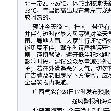
北一带21～26℃，体感比较凉快
33℃，气温最高出现在崇左市龙州
较闷热的。
预计今天晚上，桂南一带仍有
并伴有短时雷暴大风等强对流天
雨、局地大雨。大家出行还需备
能见度不佳，驾车时请严格遵守“
则，谨慎驾驶，避开低洼积水路
影响时段，建议公众尽量减少外
护；若在外遭遇恶劣天气，切勿
广告牌及老旧房屋下方停留，应
全建筑物内躲避。
广西气象台28日17时发布预报
强风警报和海
北部湾海面：今天晚上到明天