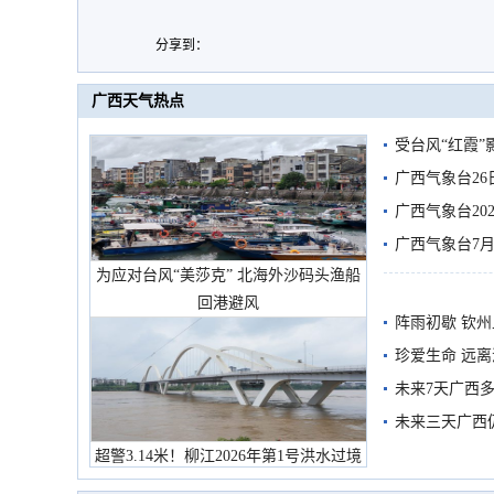
分享到：
广西天气热点
受台风“红霞”
有较强降雨
广西气象台26
广西气象台20
预警
广西气象台7月
为应对台风“美莎克” 北海外沙码头渔船
回港避风
阵雨初歇 钦
珍爱生命 远
未来7天广西
未来三天广西
超警3.14米！柳江2026年第1号洪水过境
市民在堤岸见证汛况