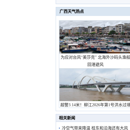
广西天气热点
为应对台风“美莎克” 北海外沙码头渔
回港避风
超警3.14米！柳江2026年第1号洪水过
市民在堤岸见证汛况
相关新闻
冷空气带来降温 桂东和沿海还有大风