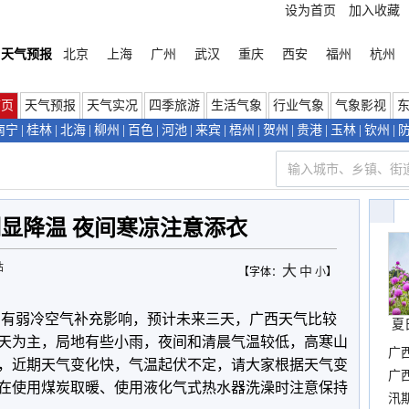
设为首页
加入收藏
天气预报
北京
上海
广州
武汉
重庆
西安
福州
杭州
首页
天气预报
天气实况
四季旅游
生活气象
行业气象
气象影视
南宁
|
桂林
|
北海
|
柳州
|
百色
|
河池
|
来宾
|
梧州
|
贺州
|
贵港
|
玉林
|
钦州
|
显降温 夜间寒凉注意添衣
站
大
中
【字体：
小
】
仍有弱冷空气补充影响，预计未来三天，广西天气比较
夏
天为主，局地有些小雨，夜间和清晨气温较低，高寒山
广
，近期天气变化快，气温起伏不定，请大家根据天气变
晴
广
在使用煤炭取暖、使用液化气式热水器洗澡时注意保持
汛