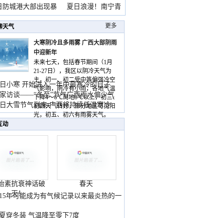
雨
日防城港大部出现暴
夏日浪漫！南宁青
山
更多
聊天气
大寒阴冷且多雨雾 广西大部阴雨
中迎新年
未来七天，包括春节期间（1月
21-27日），我区以阴冷天气为
主，初一、初二受中等偏强冷空
日小寒 开始进入一年中最寒冷的日子
气影响，阴冷有小雨，各地气温
家访谈——“冬至”节气广西雨水偏少气
下降4～6℃局地8℃以上，初三、
低
日大雪节气到来 广西将持续低温寒冷
初四天气转好，部分地区可见阳
气
光，初五、初六有雨雾天气。
互动
胎素抗衰神话破
春天
灭！
015年可能成为有气候记录以来最炎热的一
夏穿冬装 气温降至零下7度