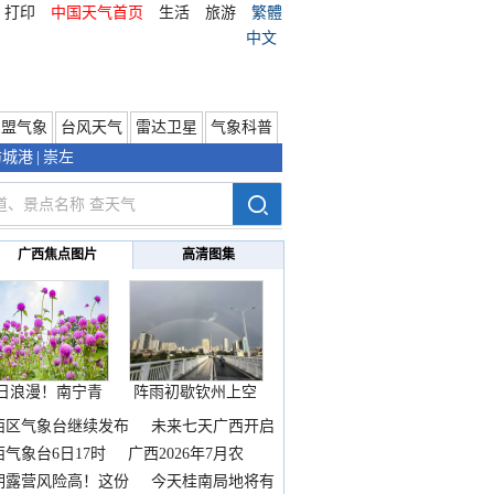
打印
中国天气首页
生活
旅游
繁體
中文
东盟气象
台风天气
雷达卫星
气象科普
防城港
|
崇左
广西焦点图片
高清图集
日浪漫！南宁青
阵雨初歇钦州上空
秀山
邂逅
西区气象台继续发布
未来七天广西开启
热
西气象台6日17时
广西2026年7月农
期露营风险高！这份
今天桂南局地将有