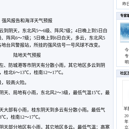
暴
昨
秀
专家
强风报告和海洋天气预报
到阴天，东北风5～6级、阵风7级；4日晚上到5日白
、阵风6～7级；5日晚上到6日白天，多云，东北风5
各地台风警报站，所挂的强风信号一号风球不改变。
今
陆地天气预报
专
温
明
左、防城港等市阴天有分散小雨，其它地区多云到阴
天
桂北6～13℃，桂南12～17℃。
社区
级，较高火险。
阴天、局地有小雨，东北风2～3级，最低气温15℃，最
羊
阴天大部有小雨，桂东阴天到多云有分散小雨。最低气
2
3℃，桂南12～17℃。
年
北阴天部分地区有小雨，其它地区多云。最低气温：高寒
立