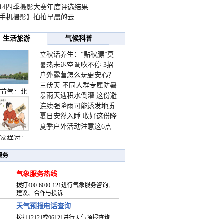
014四季摄影大赛年度评选结果
手机摄影】拍拍早晨的云
生活旅游
气候科普
立秋话养生：“贴秋膘”莫
暑热未退空调吹不停 3招
着急 先清暑再防燥
户外露营怎么玩更安心？
护住肩颈不酸痛
三伏天 不同人群专属防暑
这份攻略请收好
节气：北
暴雨天遇积水倒灌 这份避
要点请收好
连续强降雨可能诱发地质
险提示请收好
夏日安然入睡 收好这份降
灾害 这些前兆要知道
夏季户外活动注意这6点
温小贴士
防暑健身两不误
这样过：
服务
气象服务热线
拨打400-6000-121进行气象服务咨询、
建议、合作与投诉
天气预报电话查询
拨打12121或96121进行天气预报查询