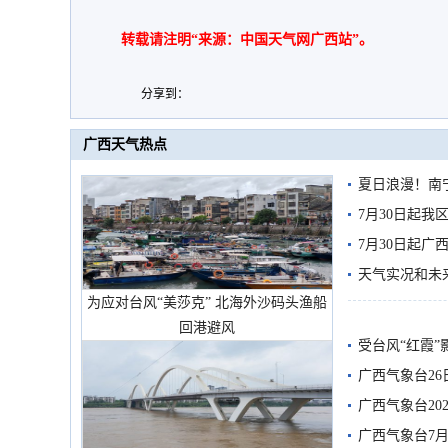
转载请注明“来源：中国天气网广西站”。
分享到：
广西天气热点
夏日浪漫！南
7月30日起
7月30日起
天气实况和未
为应对台风“美莎克” 北海外沙码头渔船
回港避风
受台风“红霞”
有较强降雨
广西气象台26
广西气象台20
预警
广西气象台7月