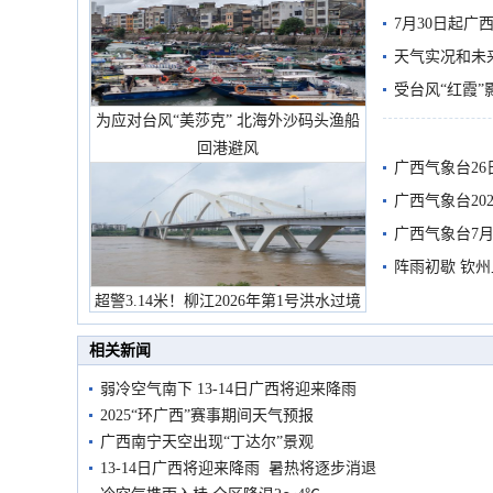
7月30日起
天气实况和未
受台风“红霞”
为应对台风“美莎克” 北海外沙码头渔船
有较强降雨
回港避风
广西气象台26
广西气象台20
预警
广西气象台7月
阵雨初歇 钦
超警3.14米！柳江2026年第1号洪水过境
市民在堤岸见证汛况
相关新闻
弱冷空气南下 13-14日广西将迎来降雨
2025“环广西”赛事期间天气预报
广西南宁天空出现“丁达尔”景观
13-14日广西将迎来降雨 暑热将逐步消退