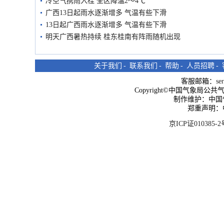
冷空气携雨入桂 全区降温2～4℃
广西13日起雨水逐渐增多 气温有些下滑
13日起广西雨水逐渐增多 气温有些下滑
明天广西暑热持续 桂东桂南有阵雨随机出现
关于我们
-
联系我们
-
帮助
-
人员招聘
-
客服邮箱：
se
Copyright©中国气象局公共气象服
制作维护：中国
郑重声明：
京ICP证010385-2