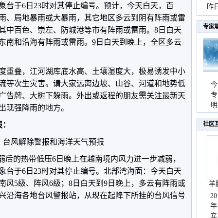
象台于6日23时对其停止编号。预计，
今天白天，百
暴
昨
雨、局地暴雨或大暴雨，其它地区多云到阴有阵雨或雷
秀
专家
其中百色、崇左、防城港等市有阵雨或雷雨。8日白天
东南和沿海有阵雨或雷雨。9日白天到晚上，全区多云
度重叠，江河湖库底水高、土壤湿度大，极易诱发中小
流等次生灾害。请大家远离边坡、山谷、河道和地势低
今
专
广告牌、大树下躲雨。
外出或返程的朋友需
关注最新天
温
明
出现强降雨的地方。
天
报：
社区
风解除警报和海洋天气预报
减弱后的热带低压6日晚上在越南境内风力进一步减弱，
象台于6日23时对其停止编号。北部湾海面：今天白天
南风5级、阵风6级；8日白天到9日晚上，多云有阵雨或
羊
东兴沿海各地台风警报站，从现在起降下所挂的台风信号
2
年
立