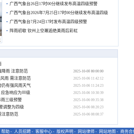
广西气象台26日17时00分继续发布高温四级预警
广西气象台2026年7月25日17时00分继续发布高温四级
预警
广西气象台7月24日17时发布高温四级预警
阵雨初歇 钦州上空邂逅绝美雨后彩虹
境
雨
强降雨 注意防范
2025-10-07 00:00:00
2025-10-06 19:00:00
风雨 需注意防范
2025-10-06 11:42:12
南仍有强风雨天气
2025-10-06 11:24:23
）应急响应为Ⅲ级
2025-10-06 10:30:39
暴雨三级预警
2025-10-06 09:35:38
预警调整为四级
2025-10-06 08:20:23
需注意防范
2025-10-06 08:08:37
-
帮助
-
人员招聘
-
客服中心
-
版权声明
-
网站律师
-
网站地图
-
商务合