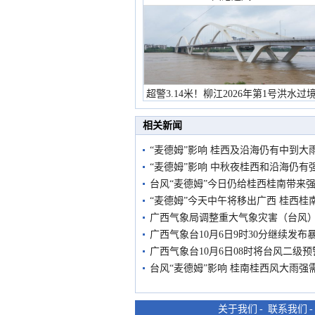
超警3.14米！柳江2026年第1号洪水过
市民在堤岸见证汛况
相关新闻
“麦德姆”影响 桂西及沿海仍有中到大
“麦德姆”影响 中秋夜桂西和沿海仍有
台风“麦德姆”今日仍给桂西桂南带来强
“麦德姆”今天中午将移出广西 桂西桂
广西气象局调整重大气象灾害（台风
广西气象台10月6日9时30分继续发布
广西气象台10月6日08时将台风二级
台风“麦德姆”影响 桂南桂西风大雨强
关于我们
-
联系我们