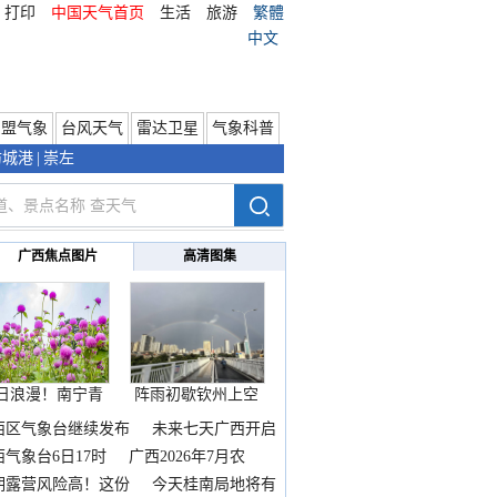
打印
中国天气首页
生活
旅游
繁體
中文
东盟气象
台风天气
雷达卫星
气象科普
防城港
|
崇左
广西焦点图片
高清图集
日浪漫！南宁青
阵雨初歇钦州上空
秀山
邂逅
西区气象台继续发布
未来七天广西开启
热
西气象台6日17时
广西2026年7月农
期露营风险高！这份
今天桂南局地将有