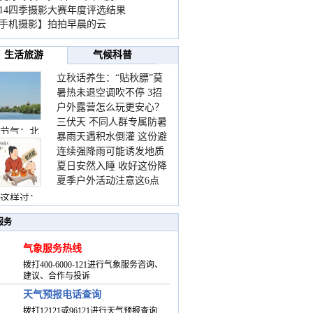
014四季摄影大赛年度评选结果
手机摄影】拍拍早晨的云
生活旅游
气候科普
立秋话养生：“贴秋膘”莫
暑热未退空调吹不停 3招
着急 先清暑再防燥
户外露营怎么玩更安心？
护住肩颈不酸痛
三伏天 不同人群专属防暑
这份攻略请收好
节气：北
暴雨天遇积水倒灌 这份避
要点请收好
连续强降雨可能诱发地质
险提示请收好
夏日安然入睡 收好这份降
灾害 这些前兆要知道
夏季户外活动注意这6点
温小贴士
防暑健身两不误
这样过：
服务
气象服务热线
拨打400-6000-121进行气象服务咨询、
建议、合作与投诉
天气预报电话查询
拨打12121或96121进行天气预报查询