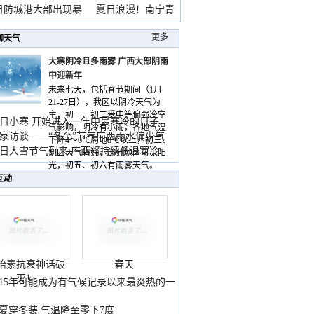
雨
日防城港大部出现暴
夏日浪漫！南宁青
山
更多
聊天气
大寒阴冷且多雨雾 广西大部阴雨
中迎新年
未来七天，包括春节期间（1月
21-27日），我区以阴冷天气为
主，初一、初二受中等偏强冷空
日小寒 开始进入一年中最寒冷的日子
气影响，阴冷有小雨，各地气温
家访谈——“冬至”节气广西雨水偏少气
下降4～6℃局地8℃以上，初三、
低
日大雪节气到来 广西将持续低温寒冷
初四天气转好，部分地区可见阳
气
光，初五、初六有雨雾天气。
互动
胎素抗衰神话破
春天
灭！
015年可能成为有气候记录以来最炎热的一
夏穿冬装 气温降至零下7度