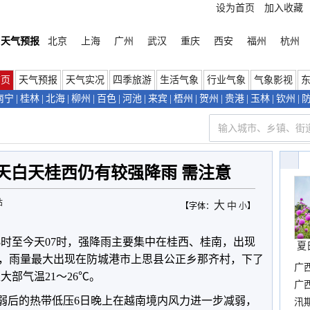
设为首页
加入收藏
天气预报
北京
上海
广州
武汉
重庆
西安
福州
杭州
首页
天气预报
天气实况
四季旅游
生活气象
行业气象
气象影视
南宁
|
桂林
|
北海
|
柳州
|
百色
|
河池
|
来宾
|
梧州
|
贺州
|
贵港
|
玉林
|
钦州
|
今天白天桂西仍有较强降雨 需注意
站
大
中
【字体：
小
】
8时至今天07时，强降雨主要集中在桂西、桂南，出现
夏
，雨量最大出现在
防城港市
上思县公正
乡那齐村，下了
广
区大部气温21
～
26℃。
晴
广
减弱后的热带低压6日晚上在越南境内风力进一步减弱，
汛