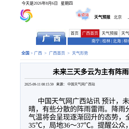
今天是
2026年8月6日
星期四
天气预报
北京
首页
广西首页
天气预报
天
南宁
|
桂林
|
北海
|
柳
全国
>
广西
>
广西首页
>
天气形势
未来三天多云为主有阵雨
2025-09-11 08:15:59 来源：
中国天气网广西站
中国天气网广西站讯 预计，
晴，有些分散的阵雨雷雨。降雨
气温将会呈现逐渐回升的态势，全
35℃，局地36～37℃。提醒公