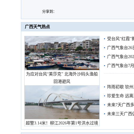
分享到：
广西天气热点
受台风“红霞”
有较强降雨
广西气象台26
广西气象台20
预警
广西气象台7月
为应对台风“美莎克” 北海外沙码头渔船
回港避风
阵雨初歇 钦
珍爱生命 远
未来7天广西
未来三天广西
超警3.14米！柳江2026年第1号洪水过境
市民在堤岸见证汛况