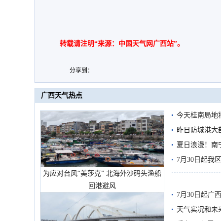
转载请注明“来源：中国天气网广西站”。
分享到：
广西天气热点
今天桂南局地将
需继续防范
昨日防城港大
雨
夏日浪漫！南
7月30日起
为应对台风“美莎克” 北海外沙码头渔船
回港避风
7月30日起
天气实况和未