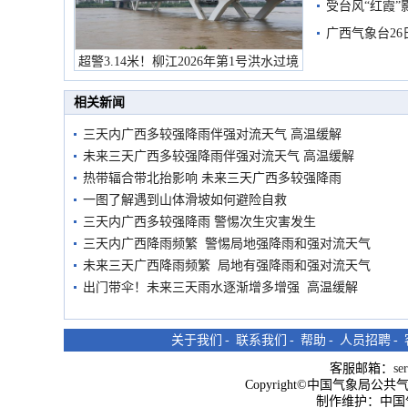
受台风“红霞”
有较强降雨
广西气象台26
超警3.14米！柳江2026年第1号洪水过境
市民在堤岸见证汛况
相关新闻
三天内广西多较强降雨伴强对流天气 高温缓解
未来三天广西多较强降雨伴强对流天气 高温缓解
热带辐合带北抬影响 未来三天广西多较强降雨
一图了解遇到山体滑坡如何避险自救
三天内广西多较强降雨 警惕次生灾害发生
三天内广西降雨频繁 警惕局地强降雨和强对流天气
未来三天广西降雨频繁 局地有强降雨和强对流天气
出门带伞！未来三天雨水逐渐增多增强 高温缓解
关于我们
-
联系我们
-
帮助
-
人员招聘
-
客服邮箱：
se
Copyright©中国气象局公共气象服
制作维护：中国