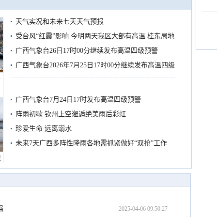
天气实况和未来七天天气预报
受台风“红霞”影响 今明两天我区大部有高温 桂东局地
有较强降雨
广西气象台26日17时00分继续发布高温四级预警
广西气象台2026年7月25日17时00分继续发布高温四级
船
预警
广西气象台7月24日17时发布高温四级预警
阵雨初歇 钦州上空邂逅绝美雨后彩虹
珍爱生命 远离溺水
未来7天广西多阵性降雨各地需抓紧做好“双抢”工作
境
强
2025-04-06 09:50:27