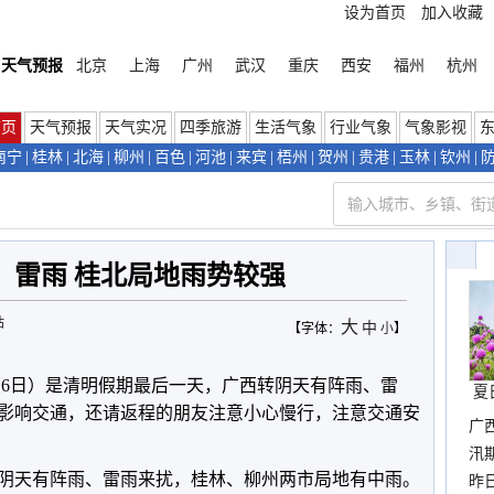
设为首页
加入收藏
天气预报
北京
上海
广州
武汉
重庆
西安
福州
杭州
首页
天气预报
天气实况
四季旅游
生活气象
行业气象
气象影视
南宁
|
桂林
|
北海
|
柳州
|
百色
|
河池
|
来宾
|
梧州
|
贺州
|
贵港
|
玉林
|
钦州
|
、雷雨 桂北局地雨势较强
站
大
中
【字体：
小
】
（6日）是清明假期最后一天，广西转阴天有阵雨、雷
夏
影响交通，还请返程的朋友注意小心慢行，注意交通安
广
汛
阴天有阵雨、雷雨来扰，桂林、柳州两市局地有中雨。
暴
昨