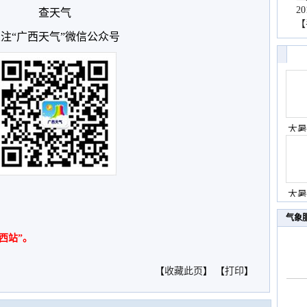
2
查天气
【
注“广西天气”微信公众号
大暑
大暑
气象
西站”。
【
收藏此页
】 【
打印
】