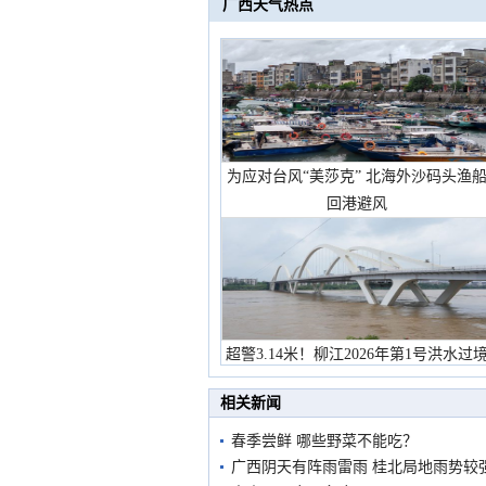
广西天气热点
为应对台风“美莎克” 北海外沙码头渔
回港避风
超警3.14米！柳江2026年第1号洪水过
市民在堤岸见证汛况
相关新闻
春季尝鲜 哪些野菜不能吃？
广西阴天有阵雨雷雨 桂北局地雨势较