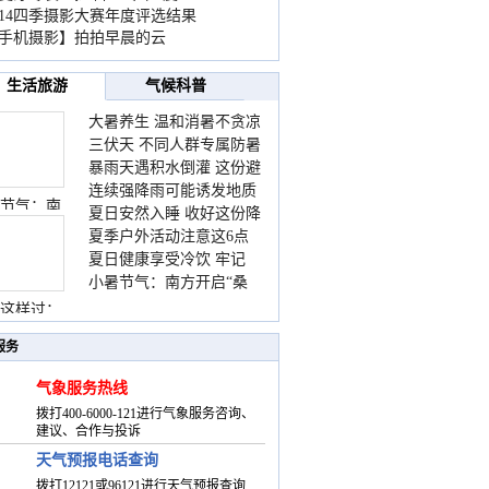
014四季摄影大赛年度评选结果
手机摄影】拍拍早晨的云
生活旅游
气候科普
大暑养生 温和消暑不贪凉
三伏天 不同人群专属防暑
暴雨天遇积水倒灌 这份避
要点请收好
连续强降雨可能诱发地质
险提示请收好
节气：南
夏日安然入睡 收好这份降
灾害 这些前兆要知道
夏季户外活动注意这6点
温小贴士
夏日健康享受冷饮 牢记
防暑健身两不误
小暑节气：南方开启“桑
“两注意一控制”
拿”模式 北方陆续进入雨
这样过：
季
服务
气象服务热线
拨打400-6000-121进行气象服务咨询、
建议、合作与投诉
天气预报电话查询
拨打12121或96121进行天气预报查询