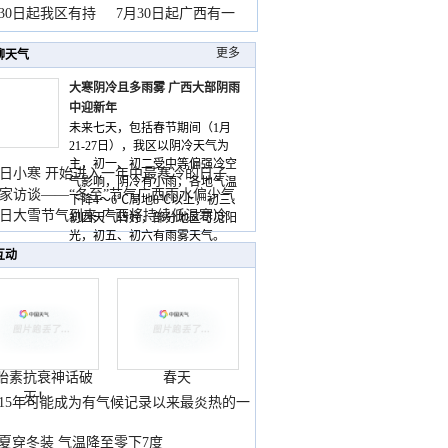
山
月30日起我区有持
7月30日起广西有一
更多
聊天气
大寒阴冷且多雨雾 广西大部阴雨
中迎新年
未来七天，包括春节期间（1月
21-27日），我区以阴冷天气为
主，初一、初二受中等偏强冷空
日小寒 开始进入一年中最寒冷的日子
气影响，阴冷有小雨，各地气温
家访谈——“冬至”节气广西雨水偏少气
下降4～6℃局地8℃以上，初三、
低
日大雪节气到来 广西将持续低温寒冷
初四天气转好，部分地区可见阳
气
光，初五、初六有雨雾天气。
互动
胎素抗衰神话破
春天
灭！
015年可能成为有气候记录以来最炎热的一
夏穿冬装 气温降至零下7度