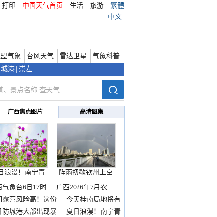
打印
中国天气首页
生活
旅游
繁體
中文
东盟气象
台风天气
雷达卫星
气象科普
防城港
|
崇左
广西焦点图片
高清图集
日浪漫！南宁青
阵雨初歇钦州上空
秀山
邂逅
西气象台6日17时
广西2026年7月农
期露营风险高！这份
今天桂南局地将有
雨
日防城港大部出现暴
夏日浪漫！南宁青