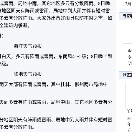
雨或雷雨、局地中雨，其它地区多云有分散阵雨。8日晚
秀
7
分地区阴天有阵雨或雷雨
、局地中到大雨并伴有短时雷
专家
多云有分散阵雨。
大家外出备好雨具以防不时之需，如
全建筑内躲避。
报：
海洋天气预报
今
日白天，多云有阵雨或雷雨，东南风4～5级；8日晚上到
专
5级。
温
明
天
陆地天气预报
社区
阴天大部有阵雨或雷雨，其中桂林、柳州两市局地中
阴天到多云有阵雨或雷雨、局地中雨，其它地区多云有分
羊
2
部分地区阴天有阵雨或雷雨、局地中到大雨并伴有短时雷
年
多云有分散阵雨。
立