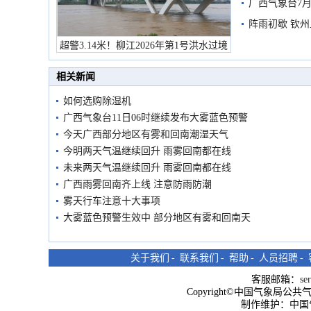
预警
广西气象台7月
阵雨初歇 钦
超警3.14米！柳江2026年第1号洪水过境
市民在堤岸见证汛况
相关新闻
如何选购除湿机
广西气象台11日06时继续发布大雾蓝色预警
今天广西部分地区有雾和回南潮湿天气
今明两天气温继续回升 雨雾回南都在线
未来两天气温继续回升 雨雾回南都在线
广西雨雾回南齐上线 注意防雨防潮
雾天行车注意十大事项
大雾蓝色预警生效中 部分地区有雾和回南天
关于我们
-
联系我们
-
帮助
-
人员招聘
-
客服邮箱：
se
Copyright©中国气象局公共气象服
制作维护：中国