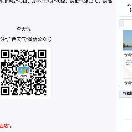
北风2～3级、局地阵风4～6级，最低气温13℃，最高
2
【
查天气
注“广西天气”微信公众号
立秋
立秋
气象
西站”。