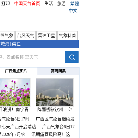
打印
中国天气首页
生活
旅游
繁體
中文
东盟气象
台风天气
雷达卫星
气象科普
防城港
|
崇左
广西焦点图片
高清图集
日浪漫！南宁青
阵雨初歇钦州上空
秀山
邂逅
西气象台8日17时
广西区气象台继续发
来七天广西开启晴热
广西气象台6日17
2026年7月农
汛期露营风险高！这