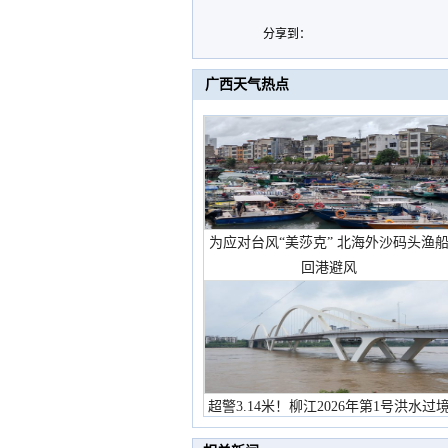
分享到：
广西天气热点
为应对台风“美莎克” 北海外沙码头渔
回港避风
超警3.14米！柳江2026年第1号洪水过
市民在堤岸见证汛况