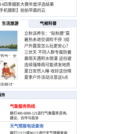
014四季摄影大赛年度评选结果
手机摄影】拍拍早晨的云
生活旅游
气候科普
立秋话养生：“贴秋膘”莫
暑热未退空调吹不停 3招
着急 先清暑再防燥
户外露营怎么玩更安心？
护住肩颈不酸痛
三伏天 不同人群专属防暑
这份攻略请收好
节气：北
暴雨天遇积水倒灌 这份避
要点请收好
连续强降雨可能诱发地质
险提示请收好
夏日安然入睡 收好这份降
灾害 这些前兆要知道
夏季户外活动注意这6点
温小贴士
防暑健身两不误
这样过：
服务
气象服务热线
拨打400-6000-121进行气象服务咨询、
建议、合作与投诉
天气预报电话查询
拨打12121或96121进行天气预报查询