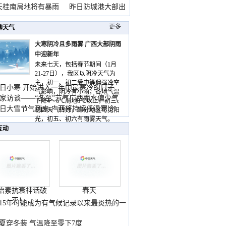
天桂南局地将有暴雨
昨日防城港大部出
暴
更多
聊天气
大寒阴冷且多雨雾 广西大部阴雨
中迎新年
未来七天，包括春节期间（1月
21-27日），我区以阴冷天气为
主，初一、初二受中等偏强冷空
日小寒 开始进入一年中最寒冷的日子
气影响，阴冷有小雨，各地气温
家访谈——“冬至”节气广西雨水偏少气
下降4～6℃局地8℃以上，初三、
低
日大雪节气到来 广西将持续低温寒冷
初四天气转好，部分地区可见阳
气
光，初五、初六有雨雾天气。
互动
胎素抗衰神话破
春天
灭！
015年可能成为有气候记录以来最炎热的一
夏穿冬装 气温降至零下7度