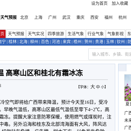
设为首页
加入收藏
天气预报
北京
上海
广州
武汉
重庆
西安
福州
杭州
首页
天气预报
天气实况
四季旅游
生活气象
行业气象
气象影视
南宁
|
桂林
|
北海
|
柳州
|
百色
|
河池
|
来宾
|
梧州
|
贺州
|
贵港
|
玉林
|
钦州
|
温 高寒山区和桂北有霜冰冻
站
大
中
【字体：
小
】
股冷空气即将给广西带来降温，预计今天至16日，受冷
夏
。早晚气温低，高寒山区最低气温低至零下4~2℃，高
广
霜冻。提醒大家注意防寒保暖，使用燃气或煤炭时，注
布
未
中毒。另外沿海和桂东及北部湾海面有大风，阵风达
时
广西