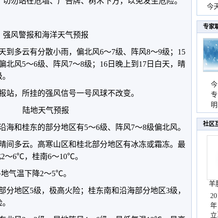
全，切勿站在危墙、广告牌、树木下方，以免发生危险。
份
今
现
专家
强风警报和海洋天气预报
到多云有分散小雨，偏北风6～7级、阵风8～9级；15
北风5～6级、阵风7～8级；16日晚上到17日白天，晴
级。
今
报站，所挂的强风信号一号风球不改变。
专
温
明
陆地天气预报
天
社区
沿海和桂东的部分地区有5～6级、阵风7～8级偏北风。
区晴间多云。高寒山区和桂北部分地区有冰冻或霜冻。最
2～6℃，桂南6～10℃。
各地气温下降2～5℃。
羊
部分地区5级，极高火险；桂东南和沿海部分地区3级，
2
险。
年
立