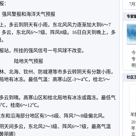
预报：
秀
7
强风警报和海洋天气预报
专家
上，多云到阴天有小雨，东北风风力逐渐加大到6～7
，多云，东北风6～7级、阵风8级。16日白天到晚上，多
级。
报站，所挂的强风信号一号风球不改变。
今
专
陆地天气预报
温
明
林、北海、钦州、防城港等市多云转阴天有分散小雨，
天
社区
地有冰冻。最低气温：高寒山区-3～4℃，桂北5～
全区多云到晴。高寒山区和桂北局地有冰冻或霜冻。最低气
8℃，桂南6～12℃。
羊
，桂东和沿海部分地区有5～6级、阵风7～8级偏北风。
2
阴天间多云，东北风2～3级、阵风6～7级，最高气温
年
：黄丽娜）
立