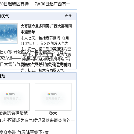
山
月30日起我区有持
7月30日起广西有一
更多
聊天气
大寒阴冷且多雨雾 广西大部阴雨
中迎新年
未来七天，包括春节期间（1月
21-27日），我区以阴冷天气为
主，初一、初二受中等偏强冷空
日小寒 开始进入一年中最寒冷的日子
气影响，阴冷有小雨，各地气温
家访谈——“冬至”节气广西雨水偏少气
下降4～6℃局地8℃以上，初三、
低
日大雪节气到来 广西将持续低温寒冷
初四天气转好，部分地区可见阳
气
光，初五、初六有雨雾天气。
互动
胎素抗衰神话破
春天
灭！
015年可能成为有气候记录以来最炎热的一
夏穿冬装 气温降至零下7度