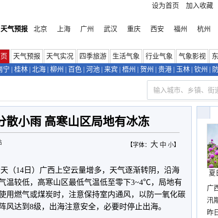
设为首页
加入收藏
天气预报
北京
上海
广州
武汉
重庆
西安
福州
杭州
首页
天气预报
天气实况
四季旅游
生活气象
行业气象
气象影视
南宁
|
桂林
|
北海
|
柳州
|
百色
|
河池
|
来宾
|
梧州
|
贺州
|
贵港
|
玉林
|
钦州
|
分散小雨 高寒山区局地有冰冻
站
大
中
【字体：
小
】
今天（14日）广西上空云量增多，天气逐渐转阴，沿海
夏
气温较低，高寒山区最低气温低至零下3~4℃，局地有
广
使用燃气或煤炭时，注意保持室内通风，以防一氧化碳
汛
阵风达到8级，出海注意安全，必要时停止出海。
暴
昨