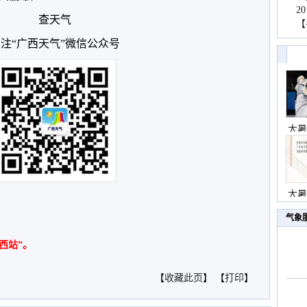
2
查天气
【
注“广西天气”微信公众号
大暑
大暑
气象
西站”。
【
收藏此页
】 【
打印
】