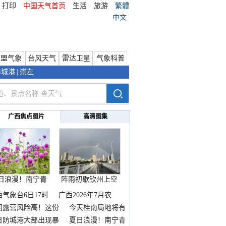
打印
中国天气首页
生活
旅游
繁體
中文
东盟气象
台风天气
雷达卫星
气象科普
防城港
|
崇左
广西焦点图片
高清图集
日浪漫！南宁青
阵雨初歇钦州上空
秀山
邂逅
西气象台6日17时
广西2026年7月农
期露营风险高！这份
今天桂南局地将有
雨
日防城港大部出现暴
夏日浪漫！南宁青