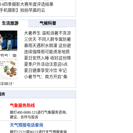
014四季摄影大赛年度评选结果
手机摄影】拍拍早晨的云
生活旅游
气候科普
大暑养生 温和消暑不贪凉
三伏天 不同人群专属防暑
暴雨天遇积水倒灌 这份避
要点请收好
连续强降雨可能诱发地质
险提示请收好
节气：南
夏日安然入睡 收好这份降
灾害 这些前兆要知道
夏季户外活动注意这6点
温小贴士
夏日健康享受冷饮 牢记
防暑健身两不误
小暑节气：南方开启“桑
“两注意一控制”
拿”模式 北方陆续进入雨
这样过：
季
服务
气象服务热线
拨打400-6000-121进行气象服务咨询、
建议、合作与投诉
天气预报电话查询
拨打12121或96121进行天气预报查询