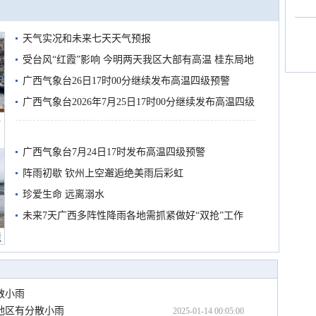
天气实况和未来七天天气预报
受台风“红霞”影响 今明两天我区大部有高温 桂东局地
有较强降雨
广西气象台26日17时00分继续发布高温四级预警
广西气象台2026年7月25日17时00分继续发布高温四级
船
预警
广西气象台7月24日17时发布高温四级预警
阵雨初歇 钦州上空邂逅绝美雨后彩虹
珍爱生命 远离溺水
未来7天广西多阵性降雨各地需抓紧做好“双抢”工作
境
散小雨
地区有分散小雨
2025-01-14 00:05:00