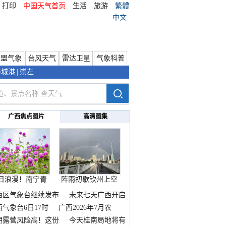
打印
中国天气首页
生活
旅游
繁體
中文
东盟气象
台风天气
雷达卫星
气象科普
防城港
|
崇左
广西焦点图片
高清图集
日浪漫！南宁青
阵雨初歇钦州上空
秀山
邂逅
西区气象台继续发布
未来七天广西开启
热
西气象台6日17时
广西2026年7月农
期露营风险高！这份
今天桂南局地将有