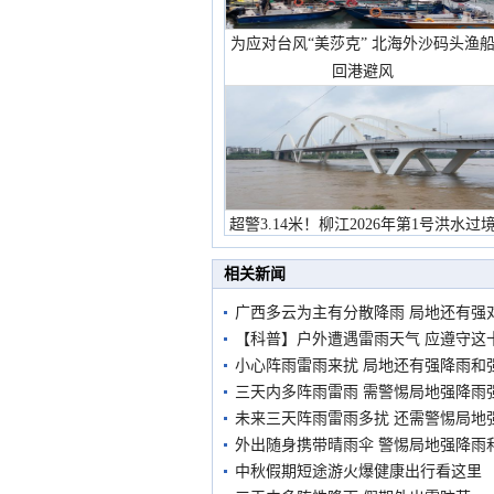
为应对台风“美莎克” 北海外沙码头渔
回港避风
超警3.14米！柳江2026年第1号洪水过
市民在堤岸见证汛况
相关新闻
广西多云为主有分散降雨 局地还有强
【科普】户外遭遇雷雨天气 应遵守这
小心阵雨雷雨来扰 局地还有强降雨和
三天内多阵雨雷雨 需警惕局地强降雨
未来三天阵雨雷雨多扰 还需警惕局地
外出随身携带晴雨伞 警惕局地强降雨
中秋假期短途游火爆健康出行看这里