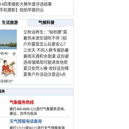
014四季摄影大赛年度评选结果
手机摄影】拍拍早晨的云
生活旅游
气候科普
立秋话养生：“贴秋膘”莫
暑热未退空调吹不停 3招
着急 先清暑再防燥
户外露营怎么玩更安心？
护住肩颈不酸痛
三伏天 不同人群专属防暑
这份攻略请收好
节气：北
暴雨天遇积水倒灌 这份避
要点请收好
连续强降雨可能诱发地质
险提示请收好
夏日安然入睡 收好这份降
灾害 这些前兆要知道
夏季户外活动注意这6点
温小贴士
防暑健身两不误
这样过：
服务
气象服务热线
拨打400-6000-121进行气象服务咨询、
建议、合作与投诉
天气预报电话查询
拨打12121或96121进行天气预报查询