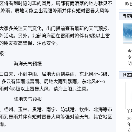
区将看到时隐时现的圆月，局部有雨洒落的地方就见不
暴
昨
阵性降雨，局地可能会出现强降雨并伴有短时雷暴大风等
秀
专家
大家多关注天气变化，出门提前查看最新的天气预报、
外活动。另外，北部湾海面在雷雨时将伴有8级以上雷
的朋友提高警惕，注意安全。
今
预报：
专
海洋天气预报
温
明
天
8日白天，小到中雨、局地大雨到暴雨，东北风4～5级、
社区
天，多云有阵雨或雷雨、局地大雨到暴雨，东北风4～5
雷雨时有8级以上雷暴大风，请海上船只注意。
陆地天气预报
、梧州、玉林、贵港、南宁、防城港、钦州、北海等市
羊
雨到暴雨并伴有短时雷暴大风等强对流天气，其它地区
2
雨。
年
立