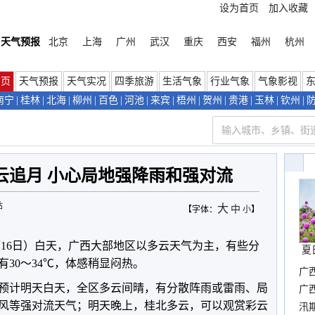
设为首页
加入收藏
天气预报
北京
上海
广州
武汉
重庆
西安
福州
杭州
首页
天气预报
天气实况
四季旅游
生活气象
行业气象
气象影视
南宁
|
桂林
|
北海
|
柳州
|
百色
|
河池
|
来宾
|
梧州
|
贺州
|
贵港
|
玉林
|
钦州
|
云追月 小心局地强降雨和强对流
站
大
中
【字体：
小
】
（16日）白天，广西大部地区以多云天气为主，有些分
夏
有30～34℃，体感稍显闷热。
广
，预计明天白天，全区多云间晴，有分散阵雨或雷雨、局
晴
广
风等强对流天气；明天晚上，桂北多云，
可以观赏彩云
汛