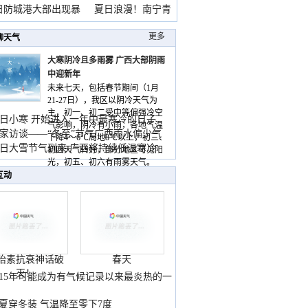
雨
日防城港大部出现暴
夏日浪漫！南宁青
山
更多
聊天气
大寒阴冷且多雨雾 广西大部阴雨
中迎新年
未来七天，包括春节期间（1月
21-27日），我区以阴冷天气为
主，初一、初二受中等偏强冷空
日小寒 开始进入一年中最寒冷的日子
气影响，阴冷有小雨，各地气温
家访谈——“冬至”节气广西雨水偏少气
下降4～6℃局地8℃以上，初三、
低
日大雪节气到来 广西将持续低温寒冷
初四天气转好，部分地区可见阳
气
光，初五、初六有雨雾天气。
互动
胎素抗衰神话破
春天
灭！
015年可能成为有气候记录以来最炎热的一
夏穿冬装 气温降至零下7度