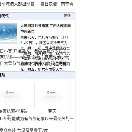
雨
日防城港大部出现暴
夏日浪漫！南宁青
山
更多
聊天气
大寒阴冷且多雨雾 广西大部阴雨
中迎新年
未来七天，包括春节期间（1月
21-27日），我区以阴冷天气为
主，初一、初二受中等偏强冷空
日小寒 开始进入一年中最寒冷的日子
气影响，阴冷有小雨，各地气温
家访谈——“冬至”节气广西雨水偏少气
下降4～6℃局地8℃以上，初三、
低
日大雪节气到来 广西将持续低温寒冷
初四天气转好，部分地区可见阳
气
光，初五、初六有雨雾天气。
互动
胎素抗衰神话破
春天
灭！
015年可能成为有气候记录以来最炎热的一
夏穿冬装 气温降至零下7度