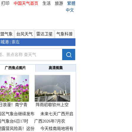
打印
中国天气首页
生活
旅游
繁體
中文
东盟气象
台风天气
雷达卫星
气象科普
防城港
|
崇左
广西焦点图片
高清图集
日浪漫！南宁青
阵雨初歇钦州上空
秀山
邂逅
西区气象台继续发布
未来七天广西开启
热
西气象台6日17时
广西2026年7月农
期露营风险高！这份
今天桂南局地将有