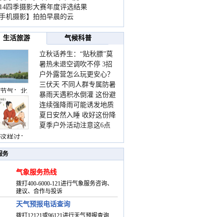
014四季摄影大赛年度评选结果
手机摄影】拍拍早晨的云
生活旅游
气候科普
立秋话养生：“贴秋膘”莫
暑热未退空调吹不停 3招
着急 先清暑再防燥
户外露营怎么玩更安心？
护住肩颈不酸痛
三伏天 不同人群专属防暑
这份攻略请收好
节气：北
暴雨天遇积水倒灌 这份避
要点请收好
连续强降雨可能诱发地质
险提示请收好
夏日安然入睡 收好这份降
灾害 这些前兆要知道
夏季户外活动注意这6点
温小贴士
防暑健身两不误
这样过：
服务
气象服务热线
拨打400-6000-121进行气象服务咨询、
建议、合作与投诉
天气预报电话查询
拨打12121或96121进行天气预报查询