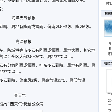
池，不要到江河水库游野泳，谨防溺水事故发生。
暴
昨
报：
秀
专家
海洋天气预报
到晴、局地有阵雨或雷雨，偏南风4～5级、阵风6级。
高温预报
今
专
左、防城港等市多云有阵雨或雷雨、局地大雨，其它地
温
明
温：全区大部34～36℃、局地37℃以上。
天
社区
多云有分散阵雨或雷雨，桂东多云到晴、局地有阵雨。最
地37℃以上。
多云到晴，偏南风2级，最高气温35℃，最低气温
羊
查天气
2
注“广西天气”微信公众号
年
立