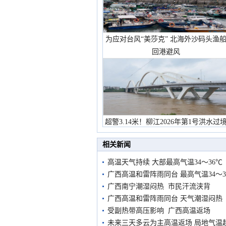
为应对台风“美莎克” 北海外沙码头渔
回港避风
超警3.14米！柳江2026年第1号洪水过
市民在堤岸见证汛况
相关新闻
高温天气持续 大部最高气温34～36℃
广西高温和雷阵雨同台 最高气温34～3
广西南宁潮湿闷热 市民汗流浃背
广西高温和雷阵雨同台 天气潮湿闷热
受副热带高压影响 广西高温返场
未来三天多云为主高温返场 局地气温超