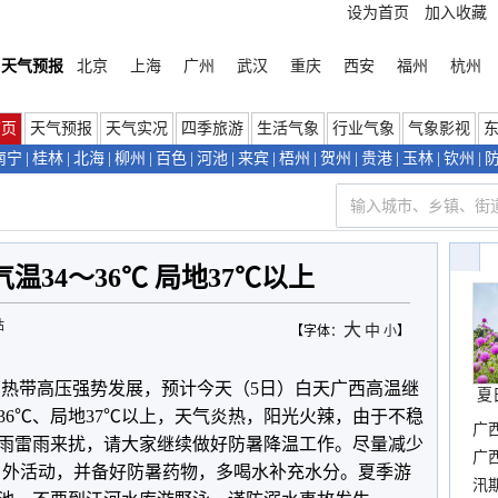
设为首页
加入收藏
天气预报
北京
上海
广州
武汉
重庆
西安
福州
杭州
首页
天气预报
天气实况
四季旅游
生活气象
行业气象
气象影视
南宁
|
桂林
|
北海
|
柳州
|
百色
|
河池
|
来宾
|
梧州
|
贺州
|
贵港
|
玉林
|
钦州
|
温34～36℃ 局地37℃以上
站
大
中
【字体：
小
】
副热带高压强势发展，预计今天（5日）白天广西高温继
夏
～36℃、局地37℃以上，天气炎热，阳光火辣，由于不稳
广
雨雷雨来扰，请大家继续做好防暑降温工作。
尽量减少
晴
广
在户外活动，并备好防暑药物，多喝水补充水分。夏季游
汛